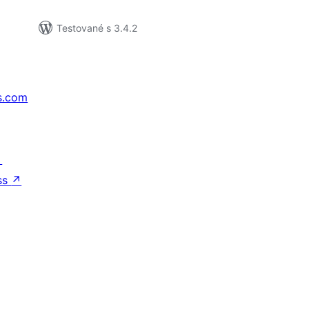
Testované s 3.4.2
s.com
↗
ss
↗