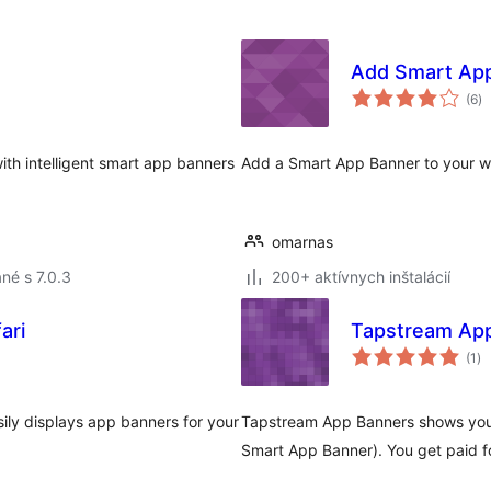
Add Smart Ap
ce
(6
)
ho
ith intelligent smart app banners
Add a Smart App Banner to your web
omarnas
né s 7.0.3
200+ aktívnych inštalácií
ari
Tapstream Ap
ce
(1
)
ho
ily displays app banners for your
Tapstream App Banners shows your 
Smart App Banner). You get paid f