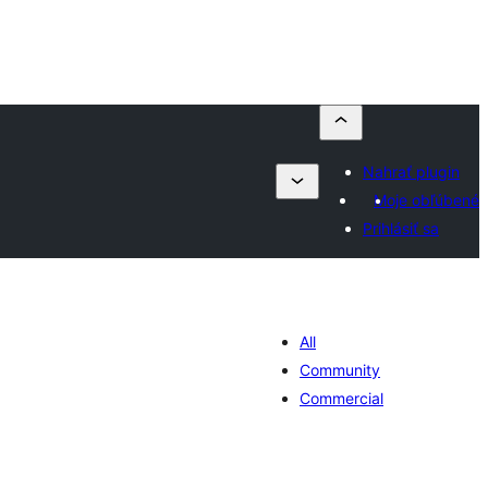
Nahrať plugin
Moje obľúbené
Prihlásiť sa
All
Community
Commercial