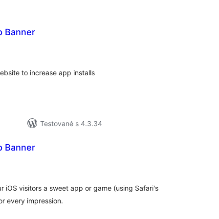
p Banner
lkové
dnotenie
site to increase app installs
Testované s 4.3.34
p Banner
lkové
dnotenie
iOS visitors a sweet app or game (using Safari's
or every impression.