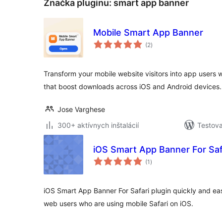
Značka pluginu:
smart app banner
Mobile Smart App Banner
celkové
(2
)
hodnotenie
Transform your mobile website visitors into app users w
that boost downloads across iOS and Android devices.
Jose Varghese
300+ aktívnych inštalácií
Testova
iOS Smart App Banner For Saf
celkové
(1
)
hodnotenie
iOS Smart App Banner For Safari plugin quickly and eas
web users who are using mobile Safari on iOS.