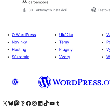
carpemobile
30+ aktívnych inštalácií
Testova
O WordPress
Ukážka
V
Novinky
Témy
P
Hosting
Pluginy
V
Súkromie
Vzory
W
Navštívte náš účet na X (predtým Twitter)
Navštívte náš účet na platforme Bluesky
Navštívte náš účet na Mastodone
Navštívte náš účet na platforme Threads
Navštívte našu stránku na Facebooku
Navštívte náš účet Instagram
Navštívte náš účet LinkedIn
Navštívte náš účet na platforme TikTok
Navštívte náš kanál YouTube
Navštívte náš účet na platforme Tumblr