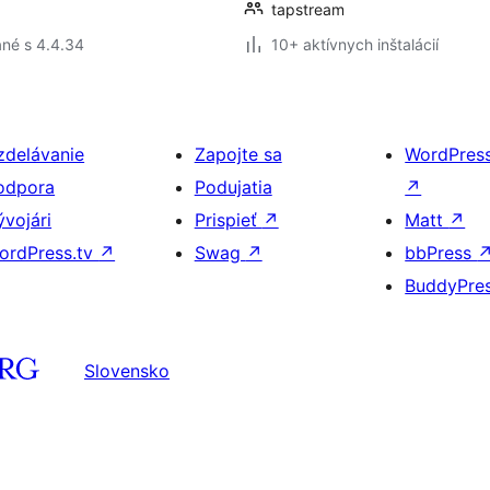
tapstream
né s 4.4.34
10+ aktívnych inštalácií
zdelávanie
Zapojte sa
WordPres
odpora
Podujatia
↗
ývojári
Prispieť
↗
Matt
↗
ordPress.tv
↗
Swag
↗
bbPress
BuddyPre
Slovensko