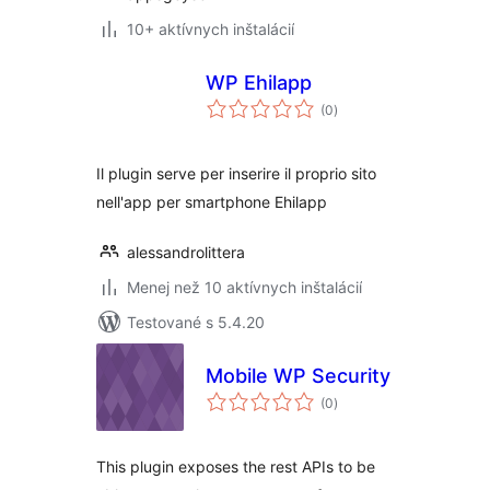
10+ aktívnych inštalácií
WP Ehilapp
celkové
(0
)
hodnotenie
Il plugin serve per inserire il proprio sito
nell'app per smartphone Ehilapp
alessandrolittera
Menej než 10 aktívnych inštalácií
Testované s 5.4.20
Mobile WP Security
celkové
(0
)
hodnotenie
This plugin exposes the rest APIs to be