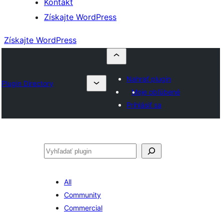
Kontakt
Získajte WordPress
Získajte WordPress
Nahrať plugin
Plugin Directory
Moje obľúbené
Prihlásiť sa
Hľadať
All
Community
Commercial