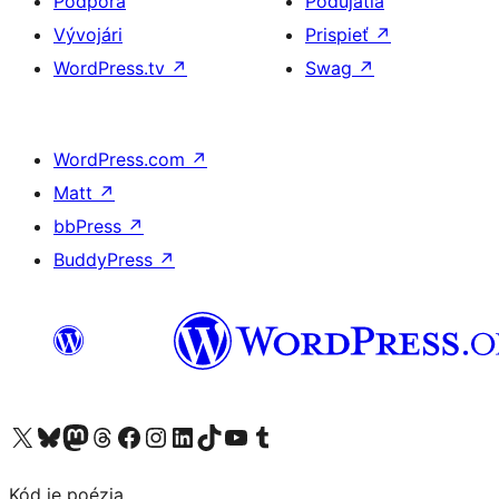
Podpora
Podujatia
Vývojári
Prispieť
↗
WordPress.tv
↗
Swag
↗
WordPress.com
↗
Matt
↗
bbPress
↗
BuddyPress
↗
Navštívte náš účet na X (predtým Twitter)
Navštívte náš účet na platforme Bluesky
Navštívte náš účet na Mastodone
Navštívte náš účet na platforme Threads
Navštívte našu stránku na Facebooku
Navštívte náš účet Instagram
Navštívte náš účet LinkedIn
Navštívte náš účet na platforme TikTok
Navštívte náš kanál YouTube
Navštívte náš účet na platforme Tumblr
Kód je poézia.