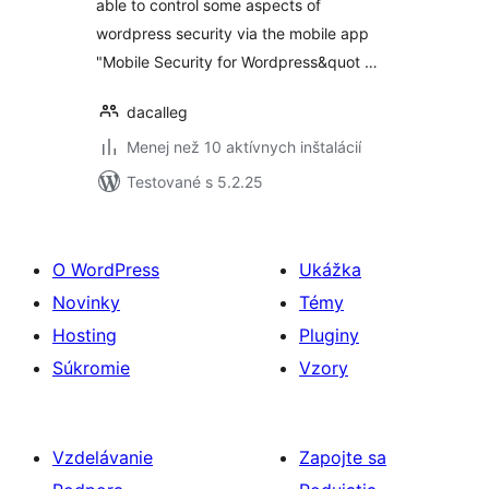
able to control some aspects of
wordpress security via the mobile app
"Mobile Security for Wordpress&quot …
dacalleg
Menej než 10 aktívnych inštalácií
Testované s 5.2.25
O WordPress
Ukážka
Novinky
Témy
Hosting
Pluginy
Súkromie
Vzory
Vzdelávanie
Zapojte sa