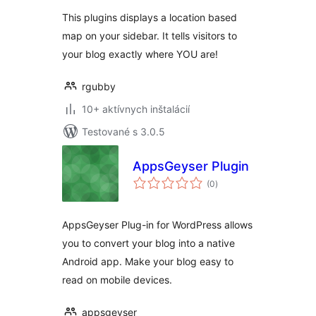
This plugins displays a location based
map on your sidebar. It tells visitors to
your blog exactly where YOU are!
rgubby
10+ aktívnych inštalácií
Testované s 3.0.5
AppsGeyser Plugin
celkové
(0
)
hodnotenie
AppsGeyser Plug-in for WordPress allows
you to convert your blog into a native
Android app. Make your blog easy to
read on mobile devices.
appsgeyser