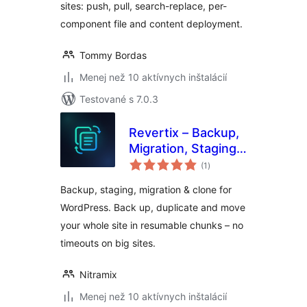
sites: push, pull, search-replace, per-
component file and content deployment.
Tommy Bordas
Menej než 10 aktívnych inštalácií
Testované s 7.0.3
Revertix – Backup,
Migration, Staging
celkové
& Clone
(1
)
hodnotenie
Backup, staging, migration & clone for
WordPress. Back up, duplicate and move
your whole site in resumable chunks – no
timeouts on big sites.
Nitramix
Menej než 10 aktívnych inštalácií