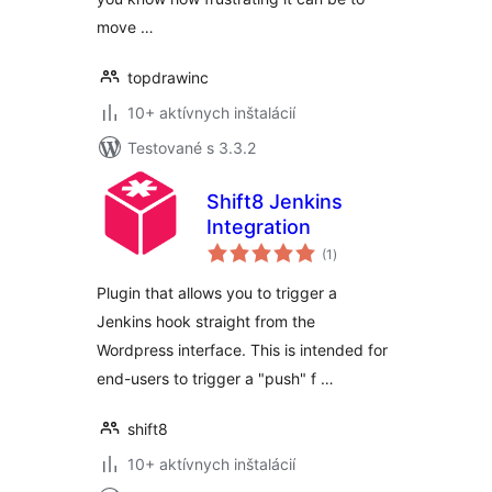
move …
topdrawinc
10+ aktívnych inštalácií
Testované s 3.3.2
Shift8 Jenkins
Integration
celkové
(1
)
hodnotenie
Plugin that allows you to trigger a
Jenkins hook straight from the
Wordpress interface. This is intended for
end-users to trigger a "push" f …
shift8
10+ aktívnych inštalácií