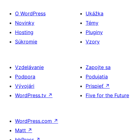
O WordPress
Ukážka
Novinky
Témy
Hosting
Pluginy
Súkromie
Vzory
Vzdelávanie
Zapojte sa
Podpora
Podujatia
Vývojári
Prispieť
↗
WordPress.tv
↗
Five for the Future
WordPress.com
↗
Matt
↗
bbPress
↗