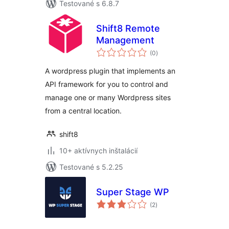
Testované s 6.8.7
Shift8 Remote
Management
celkové
(0
)
hodnotenie
A wordpress plugin that implements an
API framework for you to control and
manage one or many Wordpress sites
from a central location.
shift8
10+ aktívnych inštalácií
Testované s 5.2.25
Super Stage WP
celkové
(2
)
hodnotenie