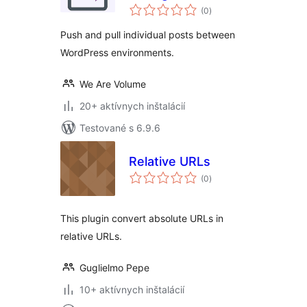
celkové
(0
)
hodnotenie
Push and pull individual posts between
WordPress environments.
We Are Volume
20+ aktívnych inštalácií
Testované s 6.9.6
Relative URLs
celkové
(0
)
hodnotenie
This plugin convert absolute URLs in
relative URLs.
Guglielmo Pepe
10+ aktívnych inštalácií