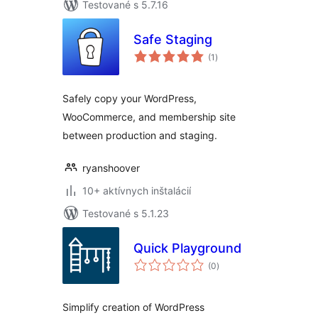
Testované s 5.7.16
Safe Staging
celkové
(1
)
hodnotenie
Safely copy your WordPress,
WooCommerce, and membership site
between production and staging.
ryanshoover
10+ aktívnych inštalácií
Testované s 5.1.23
Quick Playground
celkové
(0
)
hodnotenie
Simplify creation of WordPress