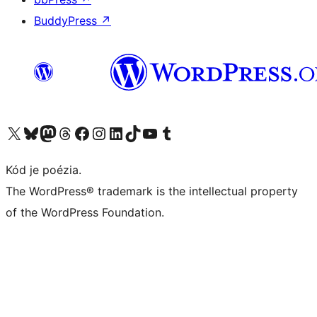
BuddyPress
↗
Navštívte náš účet na X (predtým Twitter)
Navštívte náš účet na platforme Bluesky
Navštívte náš účet na Mastodone
Navštívte náš účet na platforme Threads
Navštívte našu stránku na Facebooku
Navštívte náš účet Instagram
Navštívte náš účet LinkedIn
Navštívte náš účet na platforme TikTok
Navštívte náš kanál YouTube
Navštívte náš účet na platforme Tumblr
Kód je poézia.
The WordPress® trademark is the intellectual property
of the WordPress Foundation.