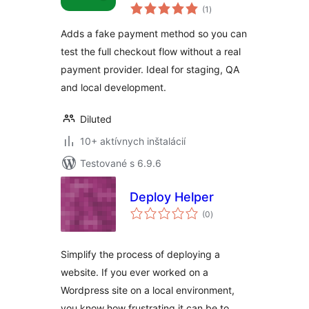
celkové
(1
)
hodnotenie
Adds a fake payment method so you can
test the full checkout flow without a real
payment provider. Ideal for staging, QA
and local development.
Diluted
10+ aktívnych inštalácií
Testované s 6.9.6
Deploy Helper
celkové
(0
)
hodnotenie
Simplify the process of deploying a
website. If you ever worked on a
Wordpress site on a local environment,
you know how frustrating it can be to