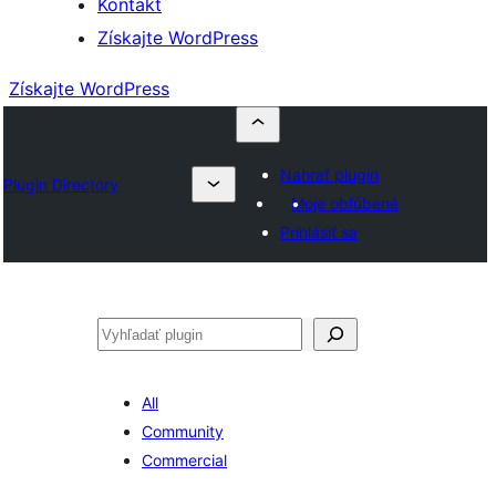
Kontakt
Získajte WordPress
Získajte WordPress
Nahrať plugin
Plugin Directory
Moje obľúbené
Prihlásiť sa
Hľadať
All
Community
Commercial