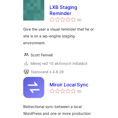
LXB Staging
Reminder
celkové
(0
)
hodnotenie
Give the user a visual reminder that he or
she is on a wp-engine staging
environment.
Scott Fennell
Menej než 10 aktívnych inštalácií
Testované s 4.8.29
Miroir Local Sync
celkové
(0
)
hodnotenie
Bidirectional sync between a local
WordPress and one or more production