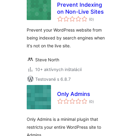
Prevent Indexing
on Non-Live Sites
celkové
(0
)
hodnotenie
Prevent your WordPress website from
being indexed by search engines when
it's not on the live site.
Steve North
10+ aktívnych inštalácií
Testované s 6.8.7
Only Admins
celkové
(0
)
hodnotenie
Only Admins is a minimal plugin that
restricts your entire WordPress site to
Admins.