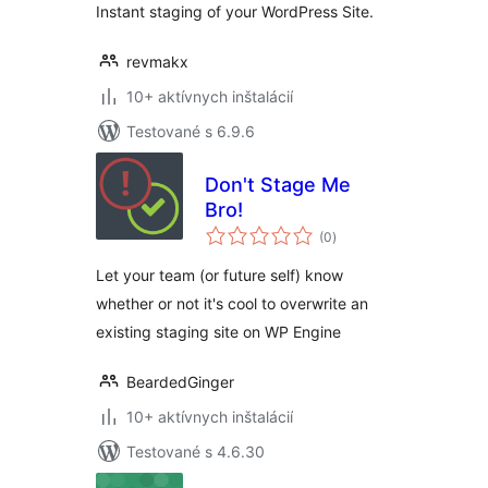
Instant staging of your WordPress Site.
revmakx
10+ aktívnych inštalácií
Testované s 6.9.6
Don't Stage Me
Bro!
celkové
(0
)
hodnotenie
Let your team (or future self) know
whether or not it's cool to overwrite an
existing staging site on WP Engine
BeardedGinger
10+ aktívnych inštalácií
Testované s 4.6.30