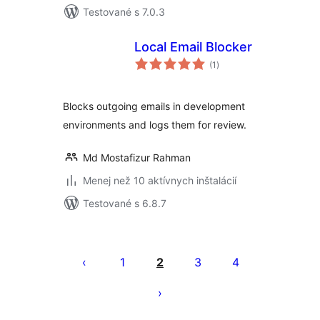
Testované s 7.0.3
Local Email Blocker
celkové
(1
)
hodnotenie
Blocks outgoing emails in development
environments and logs them for review.
Md Mostafizur Rahman
Menej než 10 aktívnych inštalácií
Testované s 6.8.7
Stránkovanie
príspevkov
1
2
3
4