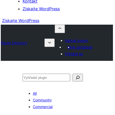
Kontakt
Získajte WordPress
Získajte WordPress
Nahrať plugin
Plugin Directory
Moje obľúbené
Prihlásiť sa
Hľadať
All
Community
Commercial