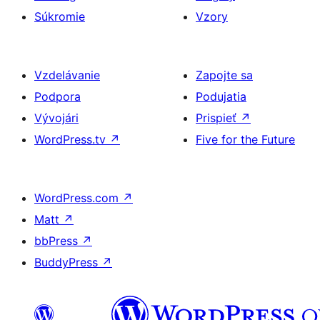
Súkromie
Vzory
Vzdelávanie
Zapojte sa
Podpora
Podujatia
Vývojári
Prispieť
↗
WordPress.tv
↗
Five for the Future
WordPress.com
↗
Matt
↗
bbPress
↗
BuddyPress
↗