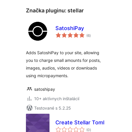
Značka pluginu:
stellar
SatoshiPay
celkové
(6
)
hodnotenie
Adds SatoshiPay to your site, allowing
you to charge small amounts for posts,
images, audios, videos or downloads
using micropayments.
satoshipay
10+ aktívnych inštalácií
Testované s 5.2.25
Create Stellar Toml
celkové
(0
)
hodnotenie