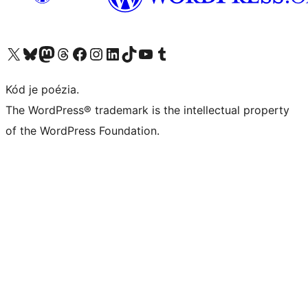
Navštívte náš účet na X (predtým Twitter)
Navštívte náš účet na platforme Bluesky
Navštívte náš účet na Mastodone
Navštívte náš účet na platforme Threads
Navštívte našu stránku na Facebooku
Navštívte náš účet Instagram
Navštívte náš účet LinkedIn
Navštívte náš účet na platforme TikTok
Navštívte náš kanál YouTube
Navštívte náš účet na platforme Tumblr
Kód je poézia.
The WordPress® trademark is the intellectual property
of the WordPress Foundation.