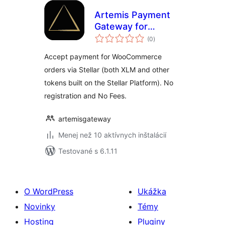
Artemis Payment
Gateway for
celkové
WooCommerce
(0
)
hodnotenie
Accept payment for WooCommerce
orders via Stellar (both XLM and other
tokens built on the Stellar Platform). No
registration and No Fees.
artemisgateway
Menej než 10 aktívnych inštalácií
Testované s 6.1.11
O WordPress
Ukážka
Novinky
Témy
Hosting
Pluginy