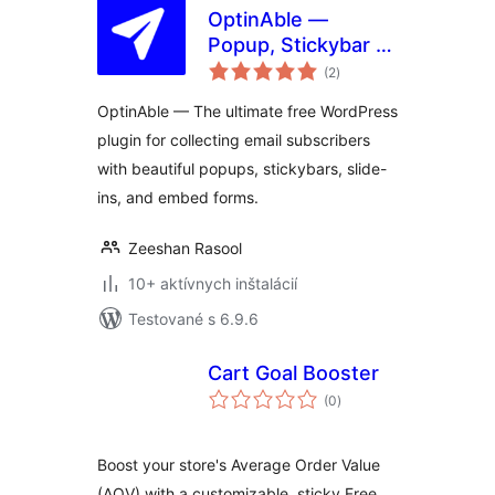
OptinAble —
Popup, Stickybar &
celkové
Slide-in Lead
(2
)
hodnotenie
Generation
OptinAble — The ultimate free WordPress
plugin for collecting email subscribers
with beautiful popups, stickybars, slide-
ins, and embed forms.
Zeeshan Rasool
10+ aktívnych inštalácií
Testované s 6.9.6
Cart Goal Booster
celkové
(0
)
hodnotenie
Boost your store's Average Order Value
(AOV) with a customizable, sticky Free