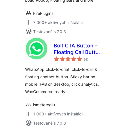
Load Popup, Floating Bars and more!
FirePlugins
7 000+ aktívnych inštalácií
Testované s 7.0.3
Bolt CTA Button –
Floating Call Button
celkové
for WordPress
(4
)
hodnotenie
WhatsApp click-to-chat, click-to-call &
floating contact button. Sticky bar on
mobile, FAB on desktop, click analytics,
WooCommerce ready.
ismeteroglu
1 000+ aktívnych inštalácií
Testované s 7.0.3