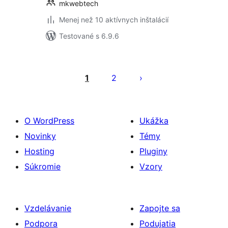
mkwebtech
Menej než 10 aktívnych inštalácií
Testované s 6.9.6
Stránkovanie
príspevkov
1
2
O WordPress
Ukážka
Novinky
Témy
Hosting
Pluginy
Súkromie
Vzory
Vzdelávanie
Zapojte sa
Podpora
Podujatia