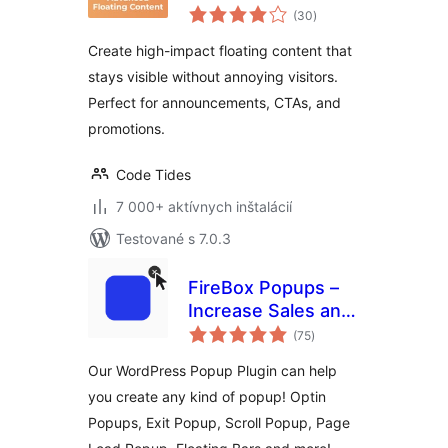
celkové
(30
)
hodnotenie
Create high-impact floating content that
stays visible without annoying visitors.
Perfect for announcements, CTAs, and
promotions.
Code Tides
7 000+ aktívnych inštalácií
Testované s 7.0.3
FireBox Popups –
Increase Sales and
celkové
Grow Your Email
(75
)
hodnotenie
List
Our WordPress Popup Plugin can help
you create any kind of popup! Optin
Popups, Exit Popup, Scroll Popup, Page