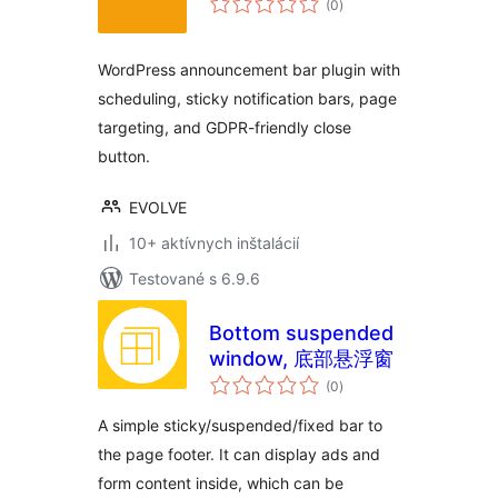
(0
)
hodnotenie
WordPress announcement bar plugin with
scheduling, sticky notification bars, page
targeting, and GDPR-friendly close
button.
EVOLVE
10+ aktívnych inštalácií
Testované s 6.9.6
Bottom suspended
window, 底部悬浮窗
celkové
(0
)
hodnotenie
A simple sticky/suspended/fixed bar to
the page footer. It can display ads and
form content inside, which can be