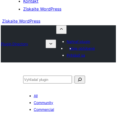
Kontakt
Získajte WordPress
Získajte WordPress
Nahrať plugin
Plugin Directory
Moje obľúbené
Prihlásiť sa
Hľadať
All
Community
Commercial