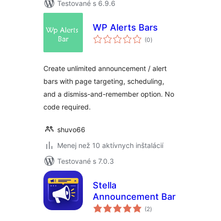
Testované s 6.9.6
WP Alerts Bars
celkové
(0
)
hodnotenie
Create unlimited announcement / alert
bars with page targeting, scheduling,
and a dismiss-and-remember option. No
code required.
shuvo66
Menej než 10 aktívnych inštalácií
Testované s 7.0.3
Stella
Announcement Bar
celkové
(2
)
hodnotenie