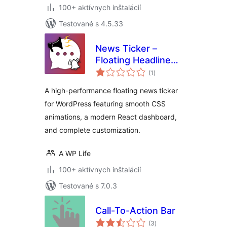
100+ aktívnych inštalácií
Testované s 4.5.33
News Ticker –
Floating Headlines
celkové
& Sticky Alerts
(1
)
hodnotenie
A high-performance floating news ticker
for WordPress featuring smooth CSS
animations, a modern React dashboard,
and complete customization.
A WP Life
100+ aktívnych inštalácií
Testované s 7.0.3
Call-To-Action Bar
celkové
(3
)
hodnotenie