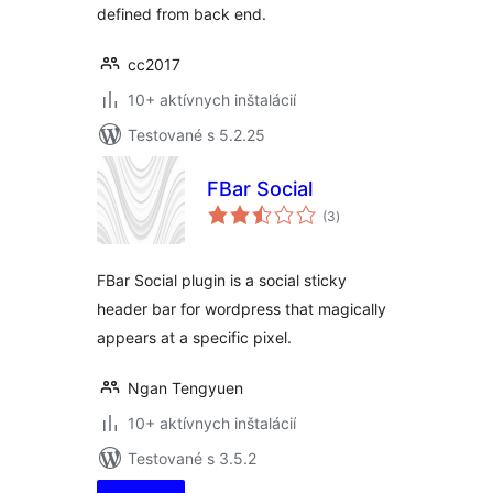
defined from back end.
cc2017
10+ aktívnych inštalácií
Testované s 5.2.25
FBar Social
celkové
(3
)
hodnotenie
FBar Social plugin is a social sticky
header bar for wordpress that magically
appears at a specific pixel.
Ngan Tengyuen
10+ aktívnych inštalácií
Testované s 3.5.2