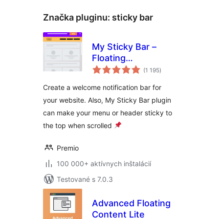
Značka pluginu:
sticky bar
My Sticky Bar –
Floating
celkové
Notification Bar &
(1 195
)
hodnotenie
Sticky Header
Create a welcome notification bar for
(formerly
your website. Also, My Sticky Bar plugin
myStickymenu)
can make your menu or header sticky to
the top when scrolled
Premio
100 000+ aktívnych inštalácií
Testované s 7.0.3
Advanced Floating
Content Lite