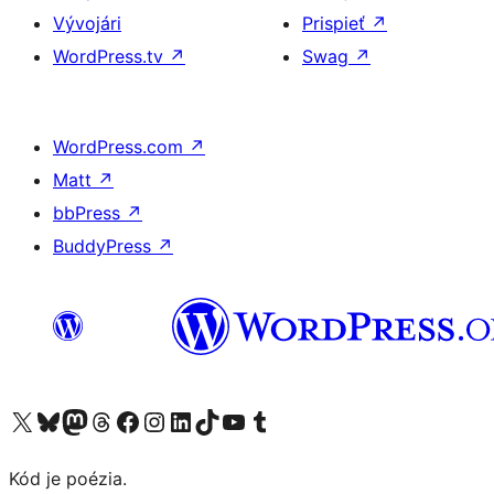
Vývojári
Prispieť
↗
WordPress.tv
↗
Swag
↗
WordPress.com
↗
Matt
↗
bbPress
↗
BuddyPress
↗
Navštívte náš účet na X (predtým Twitter)
Navštívte náš účet na platforme Bluesky
Navštívte náš účet na Mastodone
Navštívte náš účet na platforme Threads
Navštívte našu stránku na Facebooku
Navštívte náš účet Instagram
Navštívte náš účet LinkedIn
Navštívte náš účet na platforme TikTok
Navštívte náš kanál YouTube
Navštívte náš účet na platforme Tumblr
Kód je poézia.