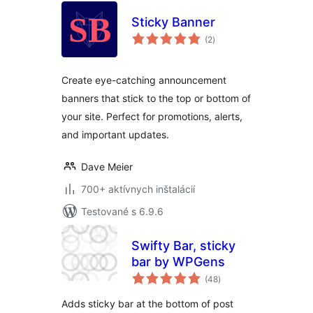
Sticky Banner
celkové
(2
)
hodnotenie
Create eye-catching announcement
banners that stick to the top or bottom of
your site. Perfect for promotions, alerts,
and important updates.
Dave Meier
700+ aktívnych inštalácií
Testované s 6.9.6
Swifty Bar, sticky
bar by WPGens
celkové
(48
)
hodnotenie
Adds sticky bar at the bottom of post