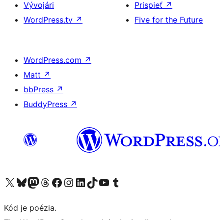
Vývojári
Prispieť
↗
WordPress.tv
↗
Five for the Future
WordPress.com
↗
Matt
↗
bbPress
↗
BuddyPress
↗
Navštívte náš účet na X (predtým Twitter)
Navštívte náš účet na platforme Bluesky
Navštívte náš účet na Mastodone
Navštívte náš účet na platforme Threads
Navštívte našu stránku na Facebooku
Navštívte náš účet Instagram
Navštívte náš účet LinkedIn
Navštívte náš účet na platforme TikTok
Navštívte náš kanál YouTube
Navštívte náš účet na platforme Tumblr
Kód je poézia.