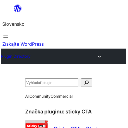
Prejsť
na
Slovensko
obsah
Získajte WordPress
Plugin Directory
Hľadať
All
Community
Commercial
Značka pluginu:
sticky CTA