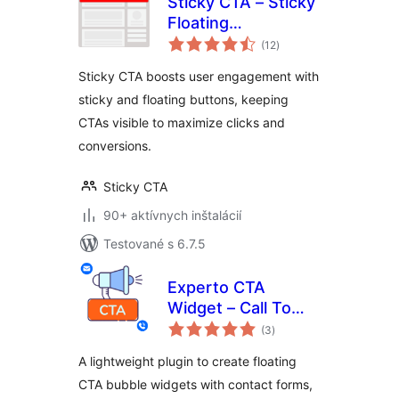
Sticky CTA – Sticky
Floating
celkové
Notification bar,
(12
)
hodnotenie
Buttons, Call To
Sticky CTA boosts user engagement with
Action A/B Testing
sticky and floating buttons, keeping
CTAs visible to maximize clicks and
conversions.
Sticky CTA
90+ aktívnych inštalácií
Testované s 6.7.5
Experto CTA
Widget – Call To
celkové
Action, Sticky CTA,
(3
)
hodnotenie
Floating Button
A lightweight plugin to create floating
Plugin
CTA bubble widgets with contact forms,