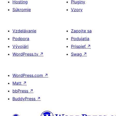
Hosting
Pluginy
Súkromie
Vzory
Vzdelávanie
Zapojte sa
Podpora
Podujatia
Vývojári
Prispieť
↗
WordPress.tv
↗
Swag
↗
WordPress.com
↗
Matt
↗
bbPress
↗
BuddyPress
↗