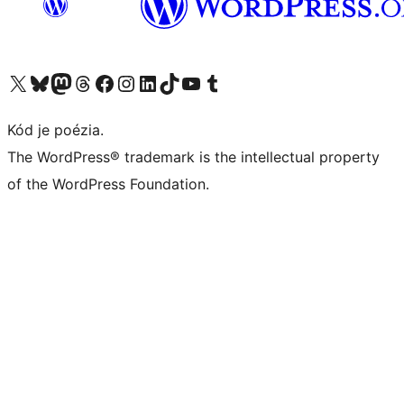
Navštívte náš účet na X (predtým Twitter)
Navštívte náš účet na platforme Bluesky
Navštívte náš účet na Mastodone
Navštívte náš účet na platforme Threads
Navštívte našu stránku na Facebooku
Navštívte náš účet Instagram
Navštívte náš účet LinkedIn
Navštívte náš účet na platforme TikTok
Navštívte náš kanál YouTube
Navštívte náš účet na platforme Tumblr
Kód je poézia.
The WordPress® trademark is the intellectual property
of the WordPress Foundation.