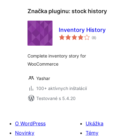
Značka pluginu:
stock history
Inventory History
celkové
(8
)
hodnotenie
Complete inventory story for
WooCommerce
Yashar
100+ aktívnych inštalácií
Testované s 5.4.20
O WordPress
Ukážka
Novinky
Témy