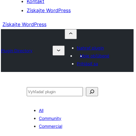
Kontakt
Získajte WordPress
Získajte WordPress
Nahrať plugin
Plugin Directory
Moje obľúbené
Prihlásiť sa
Hľadať
All
Community
Commercial