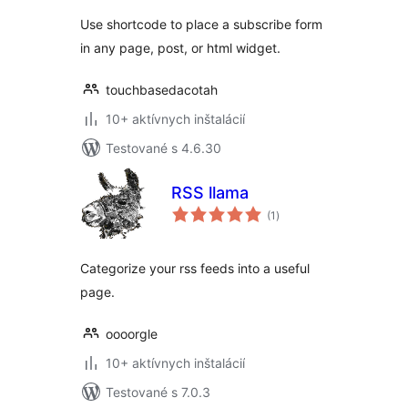
Use shortcode to place a subscribe form
in any page, post, or html widget.
touchbasedacotah
10+ aktívnych inštalácií
Testované s 4.6.30
RSS llama
celkové
(1
)
hodnotenie
Categorize your rss feeds into a useful
page.
oooorgle
10+ aktívnych inštalácií
Testované s 7.0.3