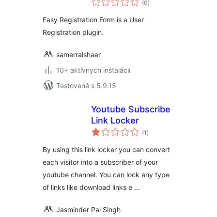
(0
)
hodnotenie
Easy Registration Form is a User
Registration plugin.
samerralshaer
10+ aktívnych inštalácií
Testované s 5.9.15
Youtube Subscribe
Link Locker
celkové
(1
)
hodnotenie
By using this link locker you can convert
each visitor into a subscriber of your
youtube channel. You can lock any type
of links like download links e …
Jasminder Pal Singh