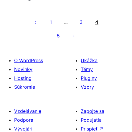
Stránkovanie
príspevkov
1
3
4
…
5
O WordPress
Ukážka
Novinky
Témy
Hosting
Pluginy
Súkromie
Vzory
Vzdelávanie
Zapojte sa
Podpora
Podujatia
Vývojári
Prispieť
↗