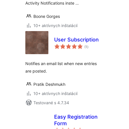
Activity Notifications inste …
Boone Gorges
10+ aktívnych inštalácií
User Subscription
celkové
(1
)
hodnotenie
Notifies an email list when new entries
are posted.
Pratik Deshmukh
10+ aktívnych inštalácií
Testované s 4.7.34
Easy Registration
Form
celkové