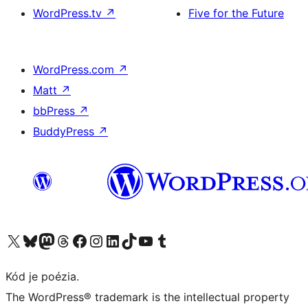
WordPress.tv
↗
Five for the Future
WordPress.com
↗
Matt
↗
bbPress
↗
BuddyPress
↗
Navštívte náš účet na X (predtým Twitter)
Navštívte náš účet na platforme Bluesky
Navštívte náš účet na Mastodone
Navštívte náš účet na platforme Threads
Navštívte našu stránku na Facebooku
Navštívte náš účet Instagram
Navštívte náš účet LinkedIn
Navštívte náš účet na platforme TikTok
Navštívte náš kanál YouTube
Navštívte náš účet na platforme Tumblr
Kód je poézia.
The WordPress® trademark is the intellectual property