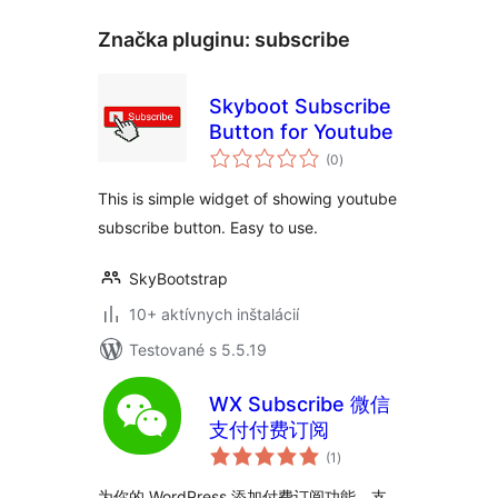
Značka pluginu:
subscribe
Skyboot Subscribe
Button for Youtube
celkové
(0
)
hodnotenie
This is simple widget of showing youtube
subscribe button. Easy to use.
SkyBootstrap
10+ aktívnych inštalácií
Testované s 5.5.19
WX Subscribe 微信
支付付费订阅
celkové
(1
)
hodnotenie
为你的 WordPress 添加付费订阅功能，支