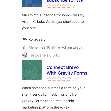
subscribe for WP
celkové
(0
)
hodnotenie
MailChimp subscribe for WordPress by
Artem Koliada. Adds ajax shortcode to
your site.
koliadaart
Menej než 10 aktívnych inštalácií
Testované s 6.0.13
Connect Brevo
With Gravity Forms
celkové
(0
)
hodnotenie
When someone submits a form on your
site, it sends form submissions from
Gravity Forms to the relationship
marketing platform Brevo (ex