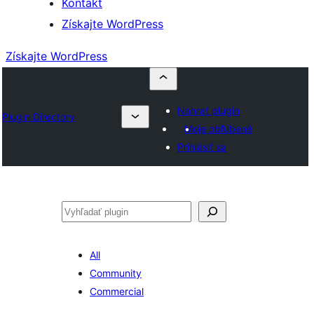
Kontakt
Získajte WordPress
Získajte WordPress
Nahrať plugin
Plugin Directory
Moje obľúbené
Prihlásiť sa
Hľadať
All
Community
Commercial