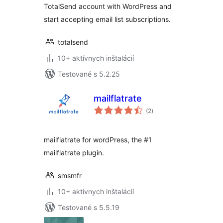
TotalSend account with WordPress and
start accepting email list subscriptions.
totalsend
10+ aktívnych inštalácií
Testované s 5.2.25
mailflatrate
celkové
(2
)
hodnotenie
mailflatrate for wordPress, the #1
mailflatrate plugin.
smsmfr
10+ aktívnych inštalácií
Testované s 5.5.19