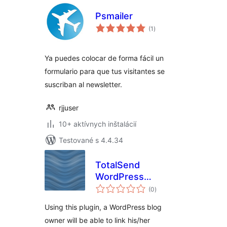
Psmailer
celkové
(1
)
hodnotenie
Ya puedes colocar de forma fácil un
formulario para que tus visitantes se
suscriban al newsletter.
rjjuser
10+ aktívnych inštalácií
Testované s 4.4.34
TotalSend
WordPress
celkové
Integration
(0
)
hodnotenie
Using this plugin, a WordPress blog
owner will be able to link his/her