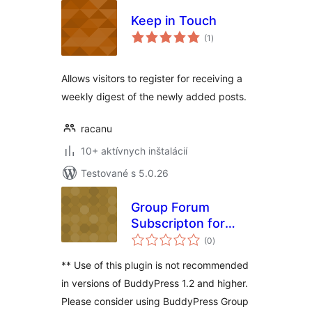
Keep in Touch
celkové
(1
)
hodnotenie
Allows visitors to register for receiving a
weekly digest of the newly added posts.
racanu
10+ aktívnych inštalácií
Testované s 5.0.26
Group Forum
Subscripton for
celkové
BuddyPress
(0
)
hodnotenie
** Use of this plugin is not recommended
in versions of BuddyPress 1.2 and higher.
Please consider using BuddyPress Group