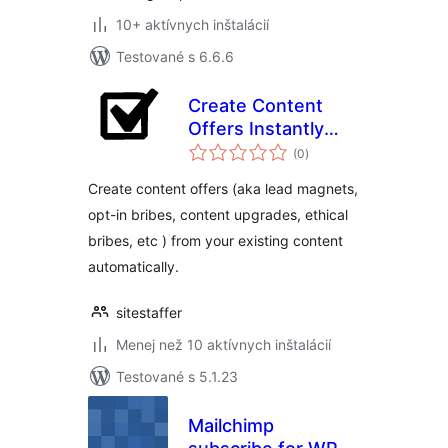
10+ aktívnych inštalácií
Testované s 6.6.6
Create Content
Offers Instantly
celkové
From Your Blog
(0
)
hodnotenie
Posts
Create content offers (aka lead magnets,
opt-in bribes, content upgrades, ethical
bribes, etc ) from your existing content
automatically.
sitestaffer
Menej než 10 aktívnych inštalácií
Testované s 5.1.23
Mailchimp