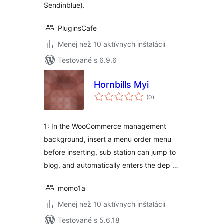
Sendinblue).
PluginsCafe
Menej než 10 aktívnych inštalácií
Testované s 6.9.6
Hornbills Myi
celkové
(0
)
hodnotenie
1: In the WooCommerce management
background, insert a menu order menu
before inserting, sub station can jump to
blog, and automatically enters the dep …
momo1a
Menej než 10 aktívnych inštalácií
Testované s 5.6.18