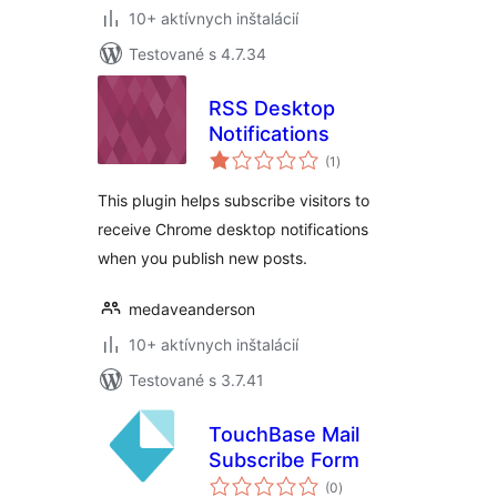
10+ aktívnych inštalácií
Testované s 4.7.34
RSS Desktop
Notifications
celkové
(1
)
hodnotenie
This plugin helps subscribe visitors to
receive Chrome desktop notifications
when you publish new posts.
medaveanderson
10+ aktívnych inštalácií
Testované s 3.7.41
TouchBase Mail
Subscribe Form
celkové
(0
)
hodnotenie