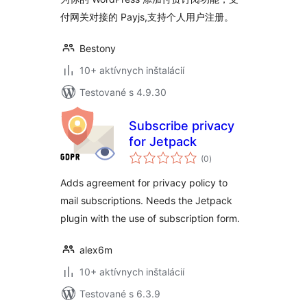
付网关对接的 Payjs,支持个人用户注册。
Bestony
10+ aktívnych inštalácií
Testované s 4.9.30
Subscribe privacy
for Jetpack
celkové
(0
)
hodnotenie
Adds agreement for privacy policy to
mail subscriptions. Needs the Jetpack
plugin with the use of subscription form.
alex6m
10+ aktívnych inštalácií
Testované s 6.3.9