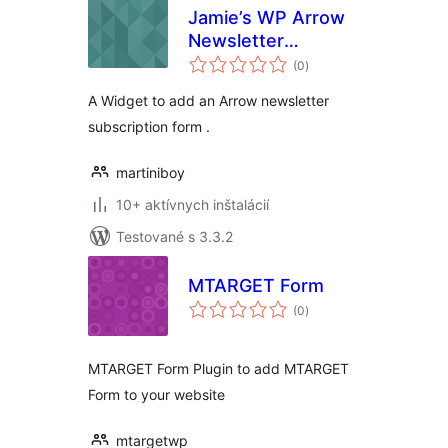
Jamie’s WP Arrow
Newsletter
celkové
Subscriber
(0
)
hodnotenie
A Widget to add an Arrow newsletter
subscription form .
martiniboy
10+ aktívnych inštalácií
Testované s 3.3.2
MTARGET Form
celkové
(0
)
hodnotenie
MTARGET Form Plugin to add MTARGET
Form to your website
mtargetwp