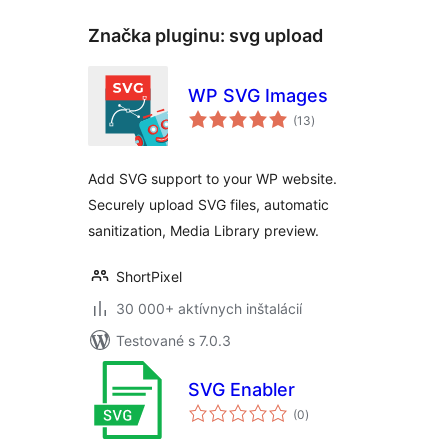
Značka pluginu:
svg upload
WP SVG Images
celkové
(13
)
hodnotenie
Add SVG support to your WP website.
Securely upload SVG files, automatic
sanitization, Media Library preview.
ShortPixel
30 000+ aktívnych inštalácií
Testované s 7.0.3
SVG Enabler
celkové
(0
)
hodnotenie