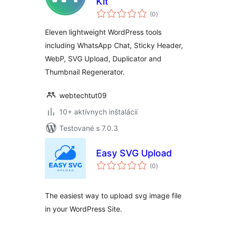
Kit
celkové
(0
)
hodnotenie
Eleven lightweight WordPress tools
including WhatsApp Chat, Sticky Header,
WebP, SVG Upload, Duplicator and
Thumbnail Regenerator.
webtechtut09
10+ aktívnych inštalácií
Testované s 7.0.3
Easy SVG Upload
celkové
(0
)
hodnotenie
The easiest way to upload svg image file
in your WordPress Site.