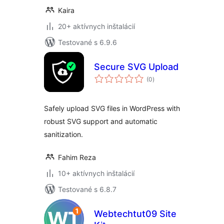
Kaira
20+ aktívnych inštalácií
Testované s 6.9.6
Secure SVG Upload
celkové
(0
)
hodnotenie
Safely upload SVG files in WordPress with
robust SVG support and automatic
sanitization.
Fahim Reza
10+ aktívnych inštalácií
Testované s 6.8.7
Webtechtut09 Site