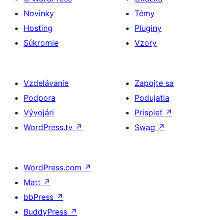
Novinky
Témy
Hosting
Pluginy
Súkromie
Vzory
Vzdelávanie
Zapojte sa
Podpora
Podujatia
Vývojári
Prispieť
↗
WordPress.tv
↗
Swag
↗
WordPress.com
↗
Matt
↗
bbPress
↗
BuddyPress
↗