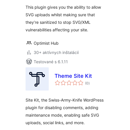
This plugin gives you the ability to allow
SVG uploads whilst making sure that
they’re sanitized to stop SVG/XML
vulnerabilities affecting your site.
Optimist Hub
30+ aktívnych inštalácií
Testované s 6.1.11
Theme Site Kit
celkové
(0
)
hodnotenie
Site Kit, the Swiss-Army-Knife WordPress
plugin for disabling comments, adding
maintenance mode, enabling safe SVG
uploads, social links, and more.