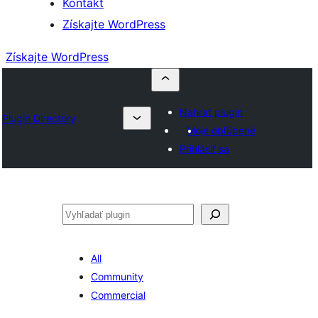
Kontakt
Získajte WordPress
Získajte WordPress
Nahrať plugin
Plugin Directory
Moje obľúbené
Prihlásiť sa
Hľadať
All
Community
Commercial