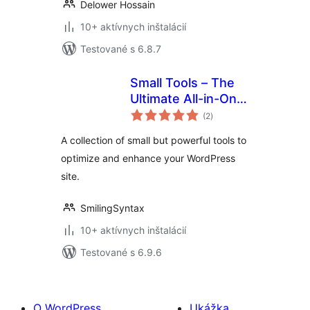
Delower Hossain
10+ aktívnych inštalácií
Testované s 6.8.7
Small Tools – The
Ultimate All-in-One
celkové
WordPress Utility
(2
)
hodnotenie
Toolkit
A collection of small but powerful tools to
optimize and enhance your WordPress
site.
SmilingSyntax
10+ aktívnych inštalácií
Testované s 6.9.6
O WordPress
Ukážka