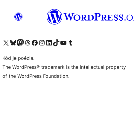
Navštívte náš účet na X (predtým Twitter)
Navštívte náš účet na platforme Bluesky
Navštívte náš účet na Mastodone
Navštívte náš účet na platforme Threads
Navštívte našu stránku na Facebooku
Navštívte náš účet Instagram
Navštívte náš účet LinkedIn
Navštívte náš účet na platforme TikTok
Navštívte náš kanál YouTube
Navštívte náš účet na platforme Tumblr
Kód je poézia.
The WordPress® trademark is the intellectual property
of the WordPress Foundation.