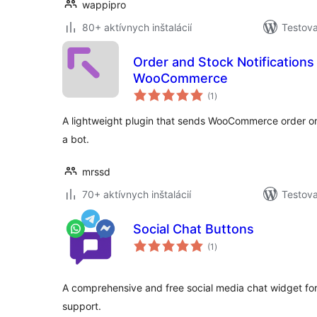
wappipro
80+ aktívnych inštalácií
Testova
Order and Stock Notifications
WooCommerce
celkové
(1
)
hodnotenie
A lightweight plugin that sends WooCommerce order or
a bot.
mrssd
70+ aktívnych inštalácií
Testova
Social Chat Buttons
celkové
(1
)
hodnotenie
A comprehensive and free social media chat widget fo
support.