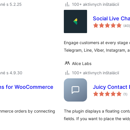
né s 5.2.25
100+ aktívnych inštalácií
Social Live Ch
(40
Engage customers at every stage o
Telegram, Line, Viber, Instagram,
Alice Labs
né s 4.9.30
100+ aktívnych inštalácií
ions for WooCommerce
Juicy Contact
ce
(1
)
ho
mmerce orders by connecting
The plugin displays a floating cont
fields. If you want to place the wid