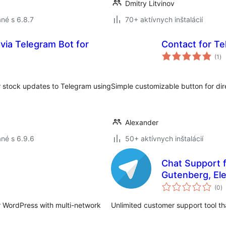
Dmitry Litvinov
né s 6.8.7
70+ aktívnych inštalácií
 via Telegram Bot for
Contact for T
ce
(1
)
ho
 stock updates to Telegram using
Simple customizable button for dire
Alexander
né s 6.9.6
50+ aktívnych inštalácií
Chat Support f
Gutenberg, El
c
(0
)
h
r WordPress with multi-network
Unlimited customer support tool th