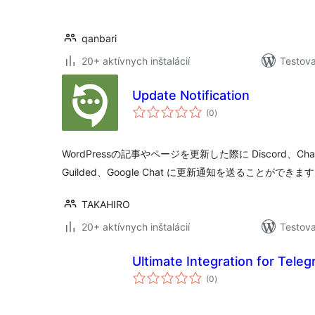
qanbari
20+ aktívnych inštalácií
Testova
Update Notification
celkové
(0
)
hodnotenie
WordPressの記事やページを更新した際に Discord、ChatW
Guilded、Google Chat に更新通知を送ることができま
TAKAHIRO
20+ aktívnych inštalácií
Testova
Ultimate Integration for Tele
celkové
(0
)
hodnotenie