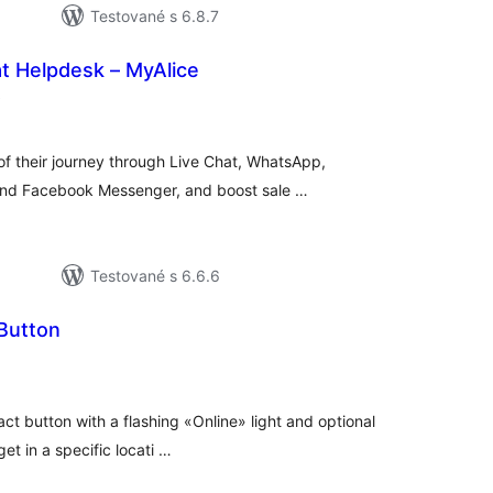
Testované s 6.8.7
at Helpdesk – MyAlice
celkové
)
hodnotenie
f their journey through Live Chat, WhatsApp,
 and Facebook Messenger, and boost sale …
Testované s 6.6.6
 Button
lkové
dnotenie
act button with a flashing «Online» light and optional
get in a specific locati …