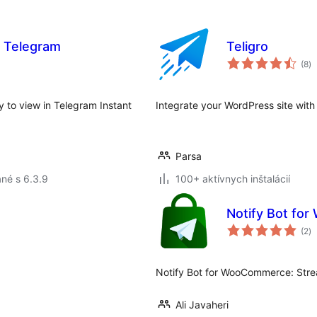
r Telegram
Teligro
ce
(8
)
ho
y to view in Telegram Instant
Integrate your WordPress site wit
Parsa
né s 6.3.9
100+ aktívnych inštalácií
Notify Bot fo
ce
(2
)
ho
Notify Bot for WooCommerce: Stre
Ali Javaheri