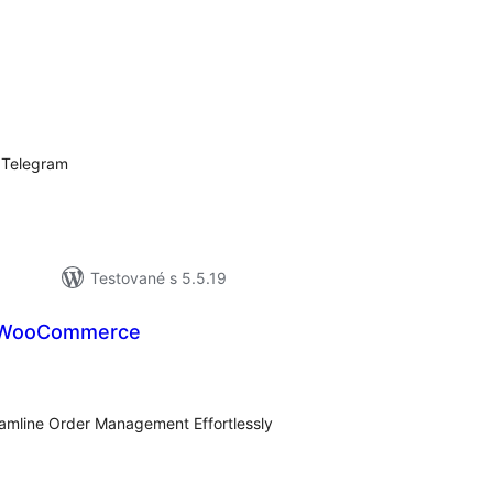
lkové
dnotenie
h Telegram
Testované s 5.5.19
r WooCommerce
lkové
dnotenie
amline Order Management Effortlessly