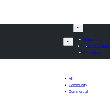
Nahrať plugin
Moje obľúbené
Prihlásiť sa
All
Community
Commercial