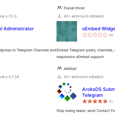
Foysal Imran
né s 7.0.3
40+ aktívnych inštalácií
l Administrator
oEmbed Widget
c
(0
)
h
ordpress to Telegram Channels and
Embed Telegram posts, channels, a
responsive oEmbed support.
aiiddqd
né s 4.7.34
20+ aktívnych inštalácií
AroksDS Submi
Telegram
ce
(1
)
ho
.
Stop losing leads: send Contact F