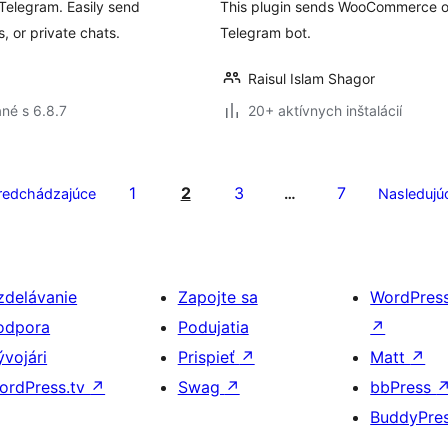
Telegram. Easily send
This plugin sends WooCommerce ord
, or private chats.
Telegram bot.
Raisul Islam Shagor
né s 6.8.7
20+ aktívnych inštalácií
1
2
3
7
redchádzajúce
…
Nasledujú
zdelávanie
Zapojte sa
WordPres
odpora
Podujatia
↗
ývojári
Prispieť
↗
Matt
↗
ordPress.tv
↗
Swag
↗
bbPress
BuddyPre