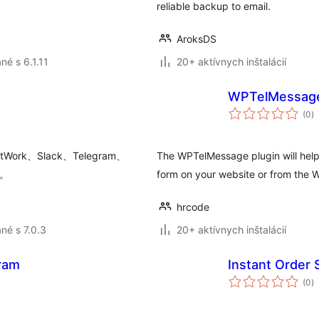
reliable backup to email.
AroksDS
né s 6.1.11
20+ aktívnych inštalácií
WPTelMessag
c
(0
)
h
ork、Slack、Telegram、
The WPTelMessage plugin will help
す。
form on your website or from the
hrcode
né s 7.0.3
20+ aktívnych inštalácií
gram
Instant Order 
c
(0
)
h