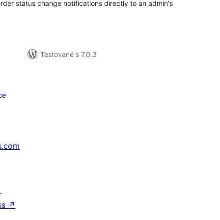
er status change notifications directly to an admin's
Testované s 7.0.3
ce
s.com
↗
ss
↗