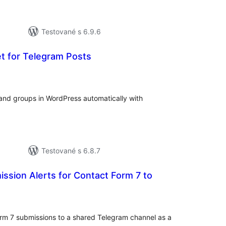
Testované s 6.9.6
 for Telegram Posts
elkové
odnotenie
nd groups in WordPress automatically with
Testované s 6.8.7
ssion Alerts for Contact Form 7 to
lkové
dnotenie
orm 7 submissions to a shared Telegram channel as a