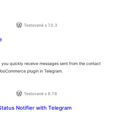
Testované s 7.0.3
e
elkové
odnotenie
 you quickly receive messages sent from the contact
 WooCommerce plugin in Telegram.
Testované s 6.7.6
Status Notifier with Telegram
elkové
odnotenie