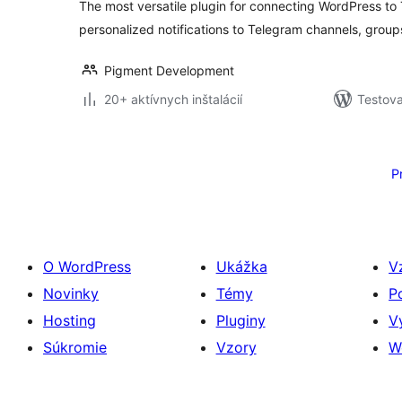
The most versatile plugin for connecting WordPress to 
personalized notifications to Telegram channels, groups
Pigment Development
20+ aktívnych inštalácií
Testova
Stránkovanie
príspevkov
P
O WordPress
Ukážka
V
Novinky
Témy
P
Hosting
Pluginy
V
Súkromie
Vzory
W