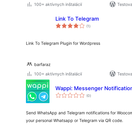
100+ aktívnych inštalácií
Testova
Link To Telegram
celkové
(1
)
hodnotenie
Link To Telegram Plugin for Wordpress
barfaraz
100+ aktívnych inštalácií
Testova
Wappi: Messenger Notificat
celkové
(0
)
hodnotenie
Send WhatsApp and Telegram notifications for Wooco
your personal Whatsapp or Telegram via QR code.