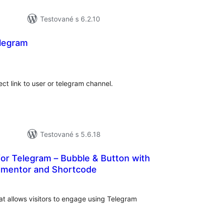
Testované s 6.2.10
elegram
lkové
dnotenie
ct link to user or telegram channel.
Testované s 5.6.18
or Telegram – Bubble & Button with
ementor and Shortcode
elkové
odnotenie
at allows visitors to engage using Telegram