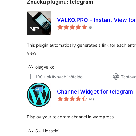
Značka pluginu:
telegram
VALKO.PRO – Instant View fo
celkové
(5
)
hodnotenie
This plugin automatically generates a link for each entr
View
olegvalko
100+ aktívnych inštalácií
Testova
Channel Widget for telegram
celkové
(4
)
hodnotenie
Display your telegram channel in wordpress.
S.J.Hosseini