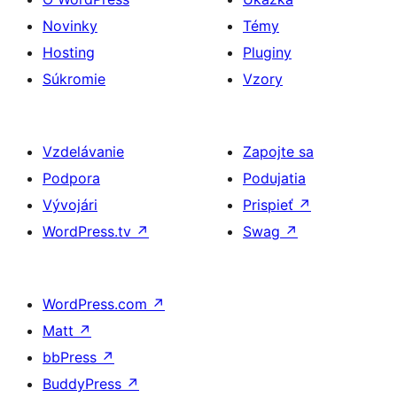
Novinky
Témy
Hosting
Pluginy
Súkromie
Vzory
Vzdelávanie
Zapojte sa
Podpora
Podujatia
Vývojári
Prispieť
↗
WordPress.tv
↗
Swag
↗
WordPress.com
↗
Matt
↗
bbPress
↗
BuddyPress
↗