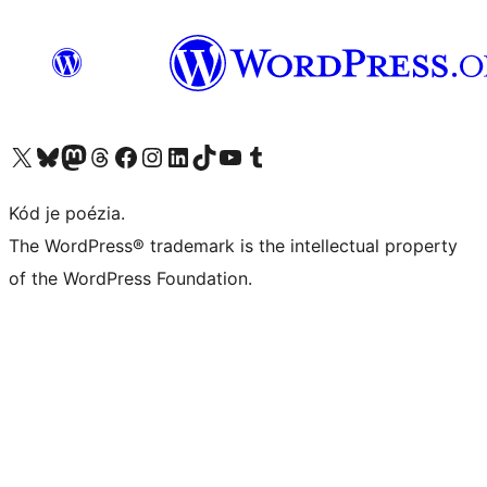
Navštívte náš účet na X (predtým Twitter)
Navštívte náš účet na platforme Bluesky
Navštívte náš účet na Mastodone
Navštívte náš účet na platforme Threads
Navštívte našu stránku na Facebooku
Navštívte náš účet Instagram
Navštívte náš účet LinkedIn
Navštívte náš účet na platforme TikTok
Navštívte náš kanál YouTube
Navštívte náš účet na platforme Tumblr
Kód je poézia.
The WordPress® trademark is the intellectual property
of the WordPress Foundation.