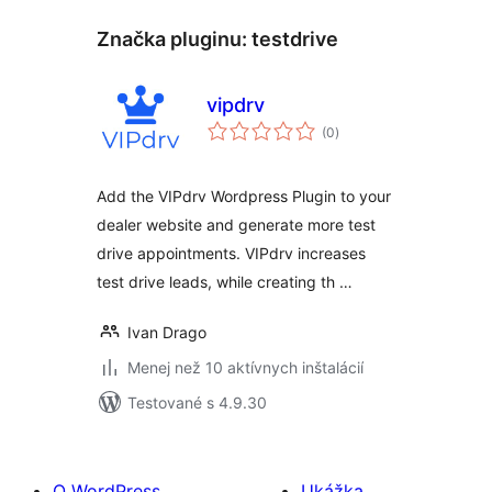
Značka pluginu:
testdrive
vipdrv
celkové
(0
)
hodnotenie
Add the VIPdrv Wordpress Plugin to your
dealer website and generate more test
drive appointments. VIPdrv increases
test drive leads, while creating th …
Ivan Drago
Menej než 10 aktívnych inštalácií
Testované s 4.9.30
O WordPress
Ukážka