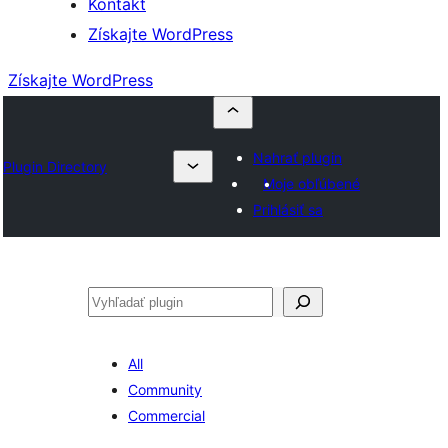
Kontakt
Získajte WordPress
Získajte WordPress
Nahrať plugin
Plugin Directory
Moje obľúbené
Prihlásiť sa
Hľadať
All
Community
Commercial