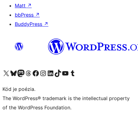
Matt
↗
bbPress
↗
BuddyPress
↗
Navštívte náš účet na X (predtým Twitter)
Navštívte náš účet na platforme Bluesky
Navštívte náš účet na Mastodone
Navštívte náš účet na platforme Threads
Navštívte našu stránku na Facebooku
Navštívte náš účet Instagram
Navštívte náš účet LinkedIn
Navštívte náš účet na platforme TikTok
Navštívte náš kanál YouTube
Navštívte náš účet na platforme Tumblr
Kód je poézia.
The WordPress® trademark is the intellectual property
of the WordPress Foundation.