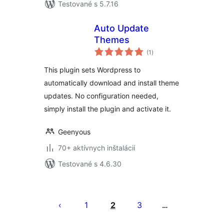
Testované s 5.7.16
Auto Update
Themes
celkové
(1
)
hodnotenie
This plugin sets Wordpress to
automatically download and install theme
updates. No configuration needed,
simply install the plugin and activate it.
Geenyous
70+ aktívnych inštalácií
Testované s 4.6.30
Stránkovanie
príspevkov
1
2
3
…