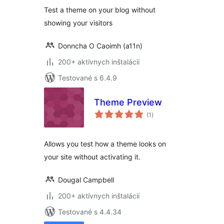
Test a theme on your blog without
showing your visitors
Donncha O Caoimh (a11n)
200+ aktívnych inštalácií
Testované s 6.4.9
Theme Preview
celkové
(1
)
hodnotenie
Allows you test how a theme looks on
your site without activating it.
Dougal Campbell
200+ aktívnych inštalácií
Testované s 4.4.34