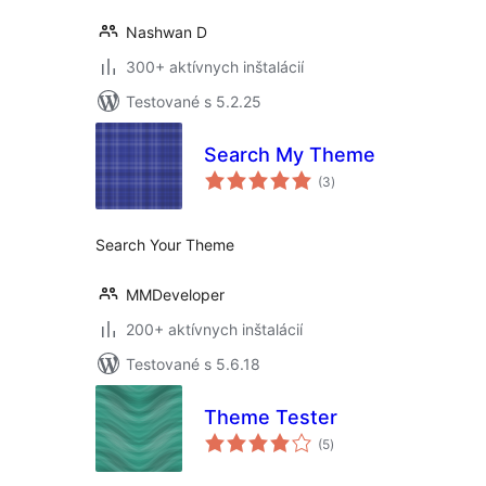
Nashwan D
300+ aktívnych inštalácií
Testované s 5.2.25
Search My Theme
celkové
(3
)
hodnotenie
Search Your Theme
MMDeveloper
200+ aktívnych inštalácií
Testované s 5.6.18
Theme Tester
celkové
(5
)
hodnotenie