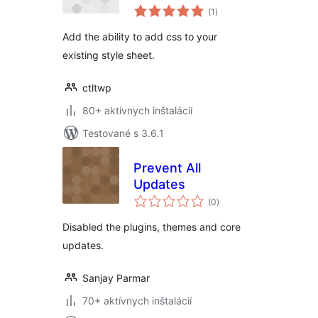
celkové
(1
)
hodnotenie
Add the ability to add css to your
existing style sheet.
ctltwp
80+ aktívnych inštalácií
Testované s 3.6.1
Prevent All
Updates
celkové
(0
)
hodnotenie
Disabled the plugins, themes and core
updates.
Sanjay Parmar
70+ aktívnych inštalácií