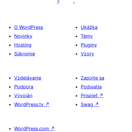
7
O WordPress
Ukážka
Novinky
Témy
Hosting
Pluginy
Súkromie
Vzory
Vzdelávanie
Zapojte sa
Podpora
Podujatia
Vývojári
Prispieť
↗
WordPress.tv
↗
Swag
↗
WordPress.com
↗