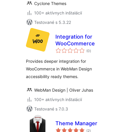
Cyclone Themes
100+ aktívnych inštalácií
Testované s 5.3.22
Integration for
WooCommerce
celkové
(0
)
hodnotenie
Provides deeper integration for
WooCommerce in WebMan Design
accessibility ready themes.
WebMan Design | Oliver Juhas
100+ aktívnych inštalácií
Testované s 7.0.3
Theme Manager
celkové
(2
)