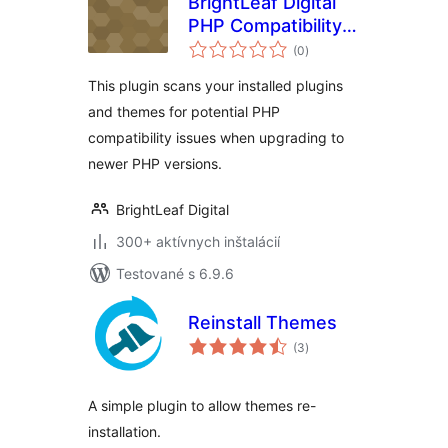
BrightLeaf Digital
PHP Compatibility
celkové
Scanner
(0
)
hodnotenie
This plugin scans your installed plugins
and themes for potential PHP
compatibility issues when upgrading to
newer PHP versions.
BrightLeaf Digital
300+ aktívnych inštalácií
Testované s 6.9.6
Reinstall Themes
celkové
(3
)
hodnotenie
A simple plugin to allow themes re-
installation.