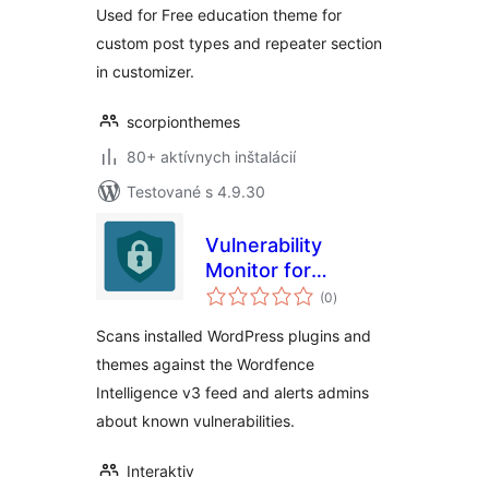
Used for Free education theme for
custom post types and repeater section
in customizer.
scorpionthemes
80+ aktívnych inštalácií
Testované s 4.9.30
Vulnerability
Monitor for
celkové
Wordfence
(0
)
hodnotenie
Intelligence
Scans installed WordPress plugins and
themes against the Wordfence
Intelligence v3 feed and alerts admins
about known vulnerabilities.
Interaktiv