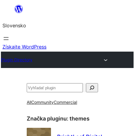
Prejsť
na
Slovensko
obsah
Získajte WordPress
Plugin Directory
Hľadať
All
Community
Commercial
Značka pluginu:
themes