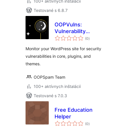
100+ aktívnych inštalácií
Testované s 6.8.7
OOPVulns:
Vulnerability
celkové
Scanner
(0
)
hodnotenie
Monitor your WordPress site for security
vulnerabilities in core, plugins, and
themes.
OOPSpam Team
100+ aktívnych inštalácií
Testované s 7.0.3
Free Education
Helper
celkové
(0
)
hodnotenie