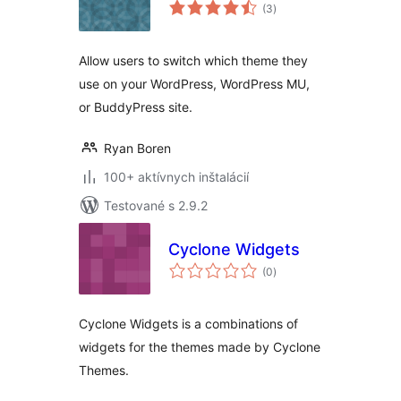
celkové
(3
)
hodnotenie
Allow users to switch which theme they
use on your WordPress, WordPress MU,
or BuddyPress site.
Ryan Boren
100+ aktívnych inštalácií
Testované s 2.9.2
Cyclone Widgets
celkové
(0
)
hodnotenie
Cyclone Widgets is a combinations of
widgets for the themes made by Cyclone
Themes.