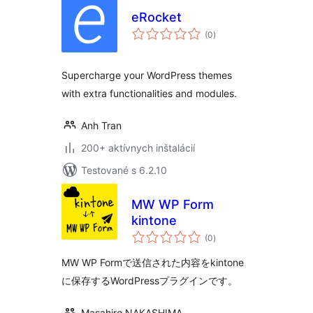
eRocket
celkové
(0
)
hodnotenie
Supercharge your WordPress themes
with extra functionalities and modules.
Anh Tran
200+ aktívnych inštalácií
Testované s 6.2.10
MW WP Form
kintone
celkové
(0
)
hodnotenie
MW WP Formで送信された内容をkintone
に保存するWordPressプラグインです。
Masahiro NAKASHIMA