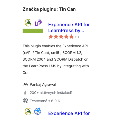
Značka pluginu:
Tin Can
Experience API for
LearnPress by
celkové
GrassBlade
(1
)
hodnotenie
This plugin enables the Experience API
(xAPI / Tin Can), cmi5 , SCORM 1.2,
SCORM 2004 and SCORM Dispatch on
the LearnPress LMS by integrating with
Gra …
Pankaj Agrawal
200+ aktívnych inštalácií
Testované s 6.9.6
Experience API for