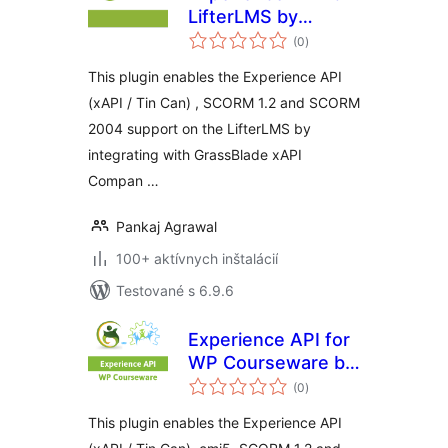
LifterLMS by
celkové
Grassblade
(0
)
hodnotenie
This plugin enables the Experience API
(xAPI / Tin Can) , SCORM 1.2 and SCORM
2004 support on the LifterLMS by
integrating with GrassBlade xAPI
Compan …
Pankaj Agrawal
100+ aktívnych inštalácií
Testované s 6.9.6
Experience API for
WP Courseware by
celkové
Grassblade
(0
)
hodnotenie
This plugin enables the Experience API