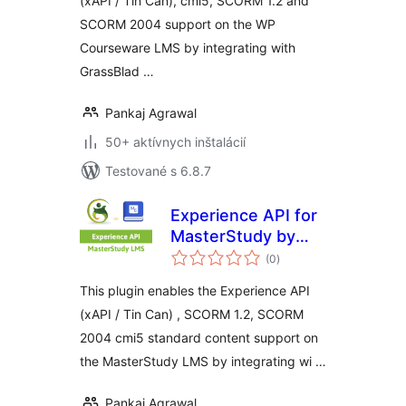
(xAPI / Tin Can), cmi5, SCORM 1.2 and
SCORM 2004 support on the WP
Courseware LMS by integrating with
GrassBlad …
Pankaj Agrawal
50+ aktívnych inštalácií
Testované s 6.8.7
Experience API for
MasterStudy by
celkové
GrassBlade
(0
)
hodnotenie
This plugin enables the Experience API
(xAPI / Tin Can) , SCORM 1.2, SCORM
2004 cmi5 standard content support on
the MasterStudy LMS by integrating wi …
Pankaj Agrawal