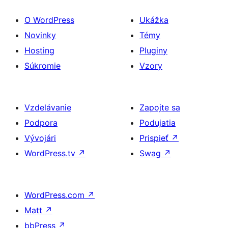
O WordPress
Ukážka
Novinky
Témy
Hosting
Pluginy
Súkromie
Vzory
Vzdelávanie
Zapojte sa
Podpora
Podujatia
Vývojári
Prispieť
↗
WordPress.tv
↗
Swag
↗
WordPress.com
↗
Matt
↗
bbPress
↗