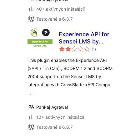
40+ aktívnych inštalácií
Testované s 6.8.7
Experience API for
Sensei LMS by
celkové
GrassBlade
(1
)
hodnotenie
This plugin enables the Experience API
(xAPI / Tin Can) , SCORM 1.2 and SCORM
2004 support on the Sensei LMS by
integrating with GrassBlade xAPI Compa
…
Pankaj Agrawal
10+ aktívnych inštalácií
Testované s 6.8.7