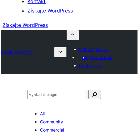
Kontakt
Získajte WordPress
Získajte WordPress
Nahrať plugin
Plugin Directory
Moje obľúbené
Prihlásiť sa
Hľadať
All
Community
Commercial