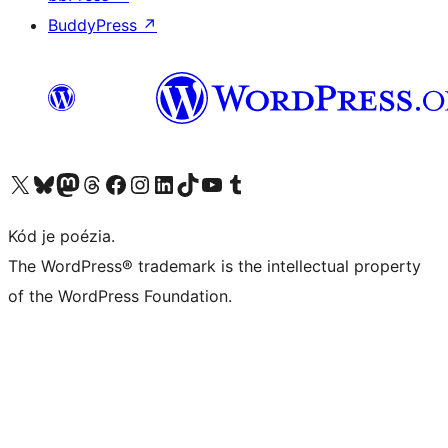
BuddyPress
↗
Navštívte náš účet na X (predtým Twitter)
Navštívte náš účet na platforme Bluesky
Navštívte náš účet na Mastodone
Navštívte náš účet na platforme Threads
Navštívte našu stránku na Facebooku
Navštívte náš účet Instagram
Navštívte náš účet LinkedIn
Navštívte náš účet na platforme TikTok
Navštívte náš kanál YouTube
Navštívte náš účet na platforme Tumblr
Kód je poézia.
The WordPress® trademark is the intellectual property
of the WordPress Foundation.