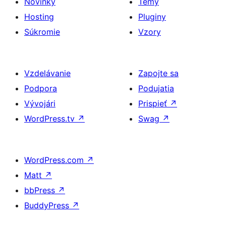
Novinky
Témy
Hosting
Pluginy
Súkromie
Vzory
Vzdelávanie
Zapojte sa
Podpora
Podujatia
Vývojári
Prispieť
↗
WordPress.tv
↗
Swag
↗
WordPress.com
↗
Matt
↗
bbPress
↗
BuddyPress
↗