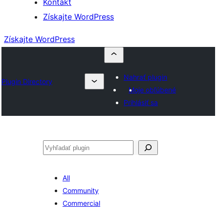
Kontakt
Získajte WordPress
Získajte WordPress
Nahrať plugin
Plugin Directory
Moje obľúbené
Prihlásiť sa
Hľadať
All
Community
Commercial