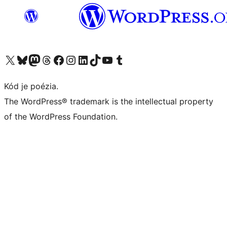
Navštívte náš účet na X (predtým Twitter)
Navštívte náš účet na platforme Bluesky
Navštívte náš účet na Mastodone
Navštívte náš účet na platforme Threads
Navštívte našu stránku na Facebooku
Navštívte náš účet Instagram
Navštívte náš účet LinkedIn
Navštívte náš účet na platforme TikTok
Navštívte náš kanál YouTube
Navštívte náš účet na platforme Tumblr
Kód je poézia.
The WordPress® trademark is the intellectual property
of the WordPress Foundation.