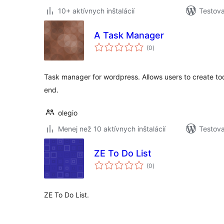
10+ aktívnych inštalácií
Testova
A Task Manager
celkové
(0
)
hodnotenie
Task manager for wordpress. Allows users to create tod
end.
olegio
Menej než 10 aktívnych inštalácií
Testova
ZE To Do List
celkové
(0
)
hodnotenie
ZE To Do List.