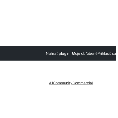
Nahrať plugin
Moje obľúbené
Prihlásiť sa
All
Community
Commercial