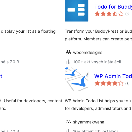
Todo for Budd
ce
(6
)
ho
isplay your list as a floating
Transform your BuddyPress or Bu
platform. Members can create pers
wbcomdesigns
né s 7.0.3
100+ aktívnych inštalácií
t
WP Admin Todo
ce
(8
)
ho
. Useful for developers, content
WP Admin Todo List helps you to keep
ers.
for developers, administrators and 
shyammakwana
né s 7.0.3
10+ aktívnych inštalácií