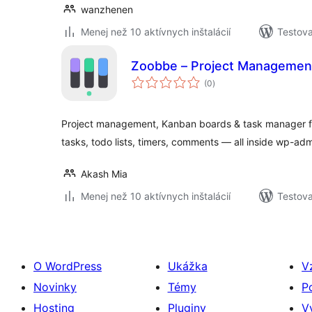
wanzhenen
Menej než 10 aktívnych inštalácií
Testova
Zoobbe – Project Managemen
celkové
(0
)
hodnotenie
Project management, Kanban boards & task manager 
tasks, todo lists, timers, comments — all inside wp-adm
Akash Mia
Menej než 10 aktívnych inštalácií
Testova
O WordPress
Ukážka
V
Novinky
Témy
P
Hosting
Pluginy
V