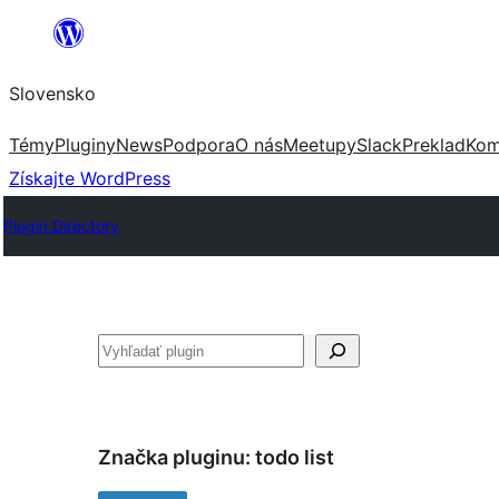
Prejsť
na
Slovensko
obsah
Témy
Pluginy
News
Podpora
O nás
Meetupy
Slack
Preklad
Kom
Získajte WordPress
Plugin Directory
Hľadať
Značka pluginu:
todo list