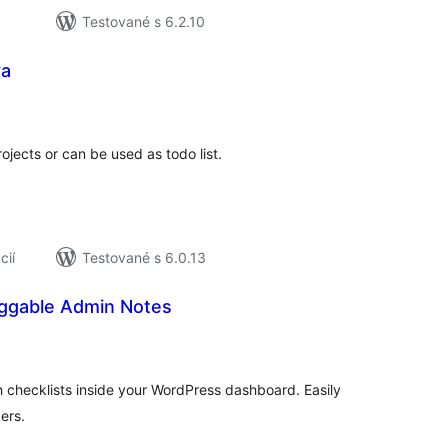
Testované s 6.2.10
ya
elkové
odnotenie
ojects or can be used as todo list.
cií
Testované s 6.0.13
aggable Admin Notes
elkové
odnotenie
 checklists inside your WordPress dashboard. Easily
ers.