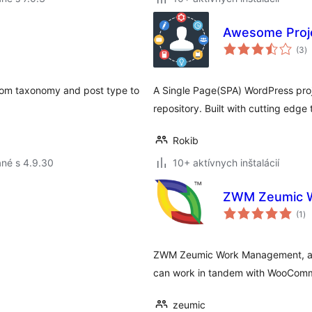
Awesome Proj
c
(3
)
h
tom taxonomy and post type to
A Single Page(SPA) WordPress pro
repository. Built with cutting edge
Rokib
né s 4.9.30
10+ aktívnych inštalácií
ZWM Zeumic 
ce
(1
)
ho
ZWM Zeumic Work Management, a fr
can work in tandem with WooComme
zeumic