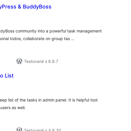
yPress & BuddyBoss
lkové
dnotenie
ddyBoss community into a powerful task management
onal todos, collaborate on group tas …
Testované s 6.8.7
 List
lkové
dnotenie
 list of the tasks in admin panel. It is helpful tool
users as well.
Testované s 4.6.30