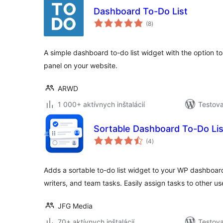
Dashboard To-Do List
celkové
(8
)
hodnotenie
A simple dashboard to-do list widget with the option to d
panel on your website.
ARWD
1 000+ aktívnych inštalácií
Testova
Sortable Dashboard To-Do Lis
celkové
(4
)
hodnotenie
Adds a sortable to-do list widget to your WP dashboard
writers, and team tasks. Easily assign tasks to other us
JFG Media
70+ aktívnych inštalácií
Testova