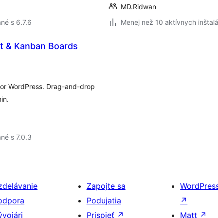
MD.Ridwan
né s 6.7.6
Menej než 10 aktívnych inštalá
t & Kanban Boards
for WordPress. Drag-and-drop
in.
né s 7.0.3
zdelávanie
Zapojte sa
WordPres
odpora
Podujatia
↗
ývojári
Prispieť
↗
Matt
↗