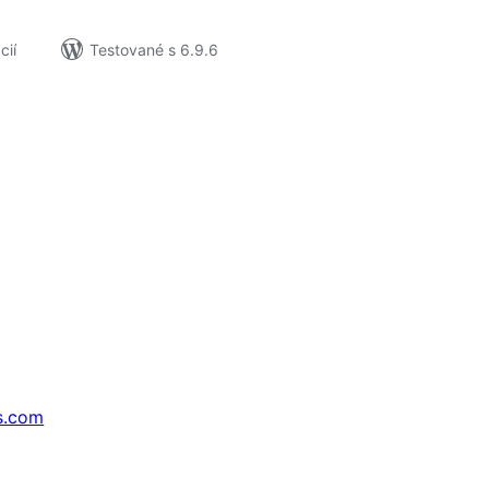
cií
Testované s 6.9.6
s.com