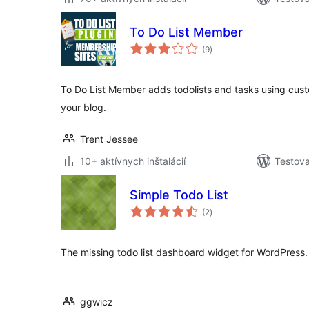
To Do List Member
celkové
(9
)
hodnotenie
To Do List Member adds todolists and tasks using cus
your blog.
Trent Jessee
10+ aktívnych inštalácií
Testova
Simple Todo List
celkové
(2
)
hodnotenie
The missing todo list dashboard widget for WordPress.
ggwicz