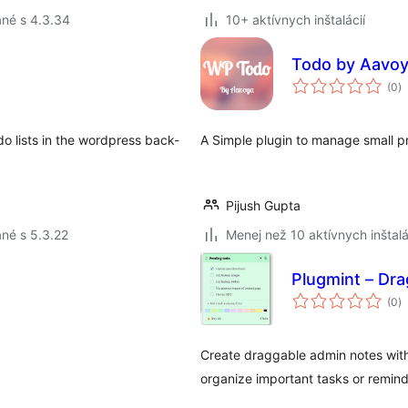
né s 4.3.34
10+ aktívnych inštalácií
Todo by Aavo
c
(0
)
h
o lists in the wordpress back-
A Simple plugin to manage small pr
Pijush Gupta
né s 5.3.22
Menej než 10 aktívnych inštalá
Plugmint – Dr
c
(0
)
h
Create draggable admin notes with
organize important tasks or remind