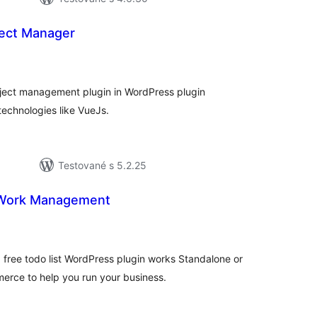
ect Manager
elkové
odnotenie
ject management plugin in WordPress plugin
 technologies like VueJs.
Testované s 5.2.25
Work Management
lkové
dnotenie
ee todo list WordPress plugin works Standalone or
rce to help you run your business.