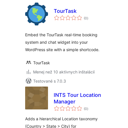
TourTask
celkové
(0
)
hodnotenie
Embed the TourTask real-time booking
system and chat widget into your
WordPress site with a simple shortcode.
TourTask
Menej než 10 aktívnych inštalácií
Testované s 7.0.3
INTS Tour Location
Manager
celkové
(0
)
hodnotenie
Adds a hierarchical Location taxonomy
(Country > State > City) for