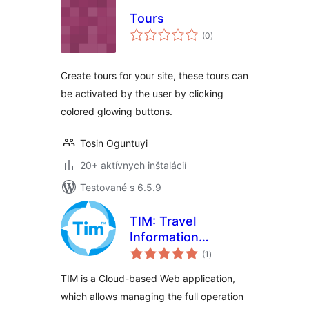
Tours
celkové
(0
)
hodnotenie
Create tours for your site, these tours can
be activated by the user by clicking
colored glowing buttons.
Tosin Oguntuyi
20+ aktívnych inštalácií
Testované s 6.5.9
TIM: Travel
Information
celkové
Manager
(1
)
hodnotenie
TIM is a Cloud-based Web application,
which allows managing the full operation