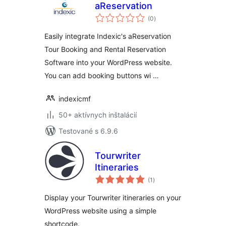
aReservation
celkové
(0
)
hodnotenie
Easily integrate Indexic's aReservation
Tour Booking and Rental Reservation
Software into your WordPress website.
You can add booking buttons wi …
indexicmf
50+ aktívnych inštalácií
Testované s 6.9.6
Tourwriter
Itineraries
celkové
(1
)
hodnotenie
Display your Tourwriter itineraries on your
WordPress website using a simple
shortcode.