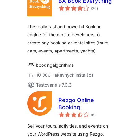
BA Book Everything
celkové
(20
)
hodnotenie
The really fast and powerful Booking
engine for theme/site developers to
create any booking or rental sites (tours,
cars, events, apartments, yachts)
bookingalgorithms
10 000+ aktívnych inštalácií
Testované s 7.0.3
Rezgo Online
Booking
celkové
(6
)
hodnotenie
Sell your tours, activities, and events on
your WordPress website using Rezgo.