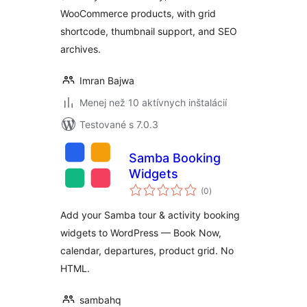
WooCommerce products, with grid
shortcode, thumbnail support, and SEO
archives.
Imran Bajwa
Menej než 10 aktívnych inštalácií
Testované s 7.0.3
Samba Booking
Widgets
celkové
(0
)
hodnotenie
Add your Samba tour & activity booking
widgets to WordPress — Book Now,
calendar, departures, product grid. No
HTML.
sambahq