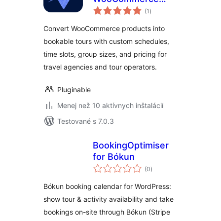
celkové
Products into
(1
)
hodnotenie
Adventures
Convert WooCommerce products into
bookable tours with custom schedules,
time slots, group sizes, and pricing for
travel agencies and tour operators.
Pluginable
Menej než 10 aktívnych inštalácií
Testované s 7.0.3
BookingOptimiser
for Bókun
celkové
(0
)
hodnotenie
Bókun booking calendar for WordPress:
show tour & activity availability and take
bookings on-site through Bókun (Stripe