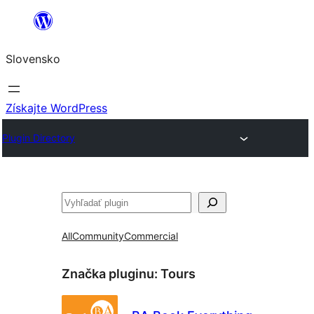
Prejsť
na
Slovensko
obsah
Získajte WordPress
Plugin Directory
Hľadať
All
Community
Commercial
Značka pluginu:
Tours