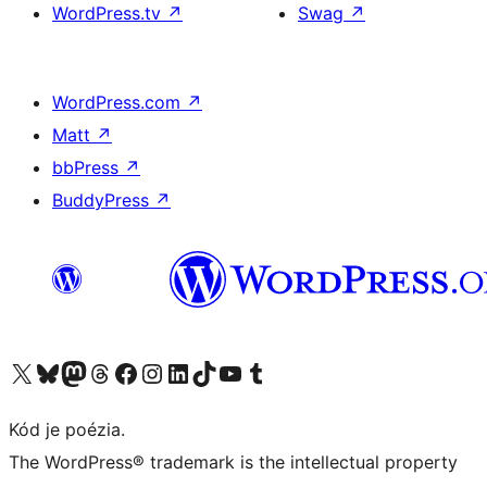
WordPress.tv
↗
Swag
↗
WordPress.com
↗
Matt
↗
bbPress
↗
BuddyPress
↗
Navštívte náš účet na X (predtým Twitter)
Navštívte náš účet na platforme Bluesky
Navštívte náš účet na Mastodone
Navštívte náš účet na platforme Threads
Navštívte našu stránku na Facebooku
Navštívte náš účet Instagram
Navštívte náš účet LinkedIn
Navštívte náš účet na platforme TikTok
Navštívte náš kanál YouTube
Navštívte náš účet na platforme Tumblr
Kód je poézia.
The WordPress® trademark is the intellectual property