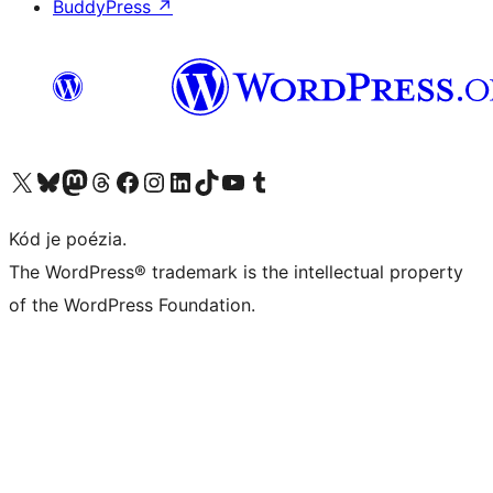
BuddyPress
↗
Navštívte náš účet na X (predtým Twitter)
Navštívte náš účet na platforme Bluesky
Navštívte náš účet na Mastodone
Navštívte náš účet na platforme Threads
Navštívte našu stránku na Facebooku
Navštívte náš účet Instagram
Navštívte náš účet LinkedIn
Navštívte náš účet na platforme TikTok
Navštívte náš kanál YouTube
Navštívte náš účet na platforme Tumblr
Kód je poézia.
The WordPress® trademark is the intellectual property
of the WordPress Foundation.