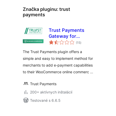
Značka pluginu:
trust
payments
Trust Payments
Gateway for
celkové
WooCommerce
(15
)
hodnotenie
(JavaScript Library)
The Trust Payments plugin offers a
simple and easy to implement method for
merchants to add e-payment capabilities
to their WooCommerce online commerc …
Trust Payments
200+ aktívnych inštalácií
Testované s 6.6.5