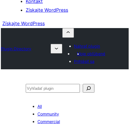
Kontakt
Získajte WordPress
Získajte WordPress
Nahrať plugin
Plugin Directory
Moje obľúbené
Prihlásiť sa
Hľadať
All
Community
Commercial