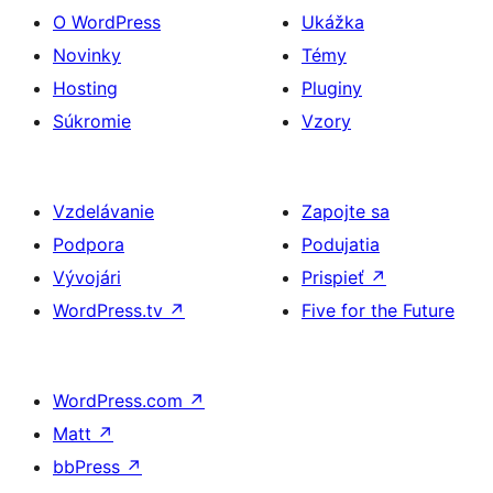
O WordPress
Ukážka
Novinky
Témy
Hosting
Pluginy
Súkromie
Vzory
Vzdelávanie
Zapojte sa
Podpora
Podujatia
Vývojári
Prispieť
↗
WordPress.tv
↗
Five for the Future
WordPress.com
↗
Matt
↗
bbPress
↗