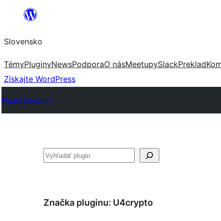
Prejsť
na
Slovensko
obsah
Témy
Pluginy
News
Podpora
O nás
Meetupy
Slack
Preklad
Kom
Získajte WordPress
Plugin Directory
Hľadať
Značka pluginu:
U4crypto