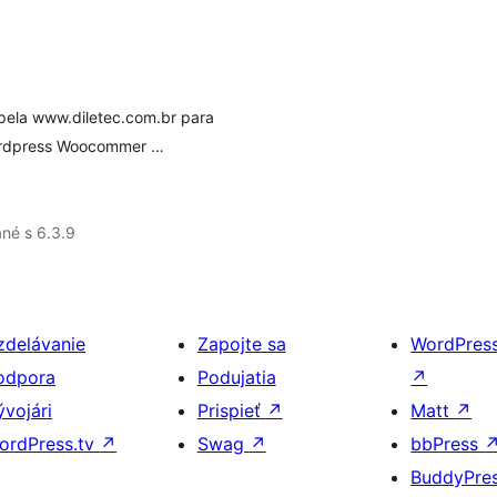
 pela www.diletec.com.br para
ordpress Woocommer …
né s 6.3.9
zdelávanie
Zapojte sa
WordPres
odpora
Podujatia
↗
ývojári
Prispieť
↗
Matt
↗
ordPress.tv
↗
Swag
↗
bbPress
BuddyPre