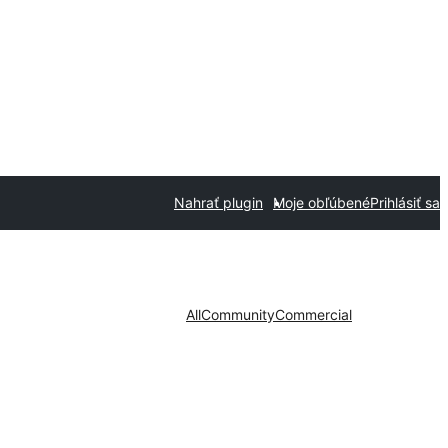
Nahrať plugin
Moje obľúbené
Prihlásiť sa
All
Community
Commercial