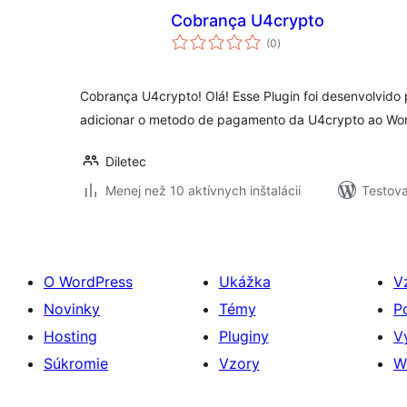
Cobrança U4crypto
celkové
(0
)
hodnotenie
Cobrança U4crypto! Olá! Esse Plugin foi desenvolvido
adicionar o metodo de pagamento da U4crypto ao W
Diletec
Menej než 10 aktívnych inštalácií
Testova
O WordPress
Ukážka
V
Novinky
Témy
P
Hosting
Pluginy
V
Súkromie
Vzory
W