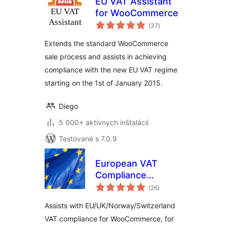
EU VAT Assistant
for WooCommerce
celkové
(37
)
hodnotenie
Extends the standard WooCommerce
sale process and assists in achieving
compliance with the new EU VAT regime
starting on the 1st of January 2015.
Diego
5 000+ aktívnych inštalácií
Testované s 7.0.9
European VAT
Compliance
celkové
Assistant for
(26
)
hodnotenie
WooCommerce
Assists with EU/UK/Norway/Switzerland
VAT compliance for WooCommerce, for