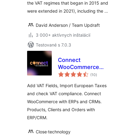
the VAT regimes that began in 2015 and
were extended in 2021), including the …
David Anderson / Team Updraft
3 000+ aktívnych inštalácií
Testované s 7.0.3
Connect
WooCommerce
celkové
Shop to ERP/CRM,
(10
)
hodnotenie
Verifactu and
Add VAT Fields, Import European Taxes
EU/VAT Compliance
and check VAT compliance. Connect
WooCommerce with ERPs and CRMs.
Products, Clients and Orders with
ERP/CRM.
Close·technology