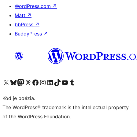
WordPress.com
↗
Matt
↗
bbPress
↗
BuddyPress
↗
Navštívte náš účet na X (predtým Twitter)
Navštívte náš účet na platforme Bluesky
Navštívte náš účet na Mastodone
Navštívte náš účet na platforme Threads
Navštívte našu stránku na Facebooku
Navštívte náš účet Instagram
Navštívte náš účet LinkedIn
Navštívte náš účet na platforme TikTok
Navštívte náš kanál YouTube
Navštívte náš účet na platforme Tumblr
Kód je poézia.
The WordPress® trademark is the intellectual property
of the WordPress Foundation.