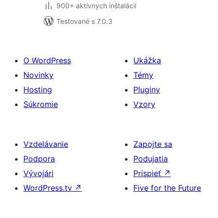
900+ aktívnych inštalácií
Testované s 7.0.3
O WordPress
Ukážka
Novinky
Témy
Hosting
Pluginy
Súkromie
Vzory
Vzdelávanie
Zapojte sa
Podpora
Podujatia
Vývojári
Prispieť
↗
WordPress.tv
↗
Five for the Future