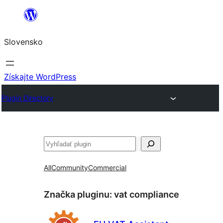
Prejsť
na
Slovensko
obsah
Získajte WordPress
Plugin Directory
Hľadať
All
Community
Commercial
Značka pluginu:
vat compliance