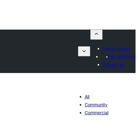
Nahrať plugin
Moje obľúbené
Prihlásiť sa
All
Community
Commercial