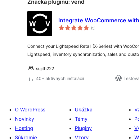
Značka pluginu:
vend
Integrate WooCommerce with
celkové
(5
)
hodnotenie
Connect your Lightspeed Retail (X-Series) with WooC
Lightspeed, inventory synchronization, sales and custo
sujith222
40+ aktívnych inštalácií
Testova
O WordPress
Ukážka
V
Novinky
Témy
P
Hosting
Pluginy
V
Súkromie
Vzory
W