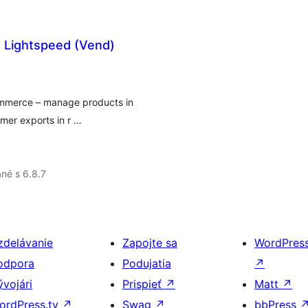
 Lightspeed (Vend)
ommerce – manage products in
mer exports in r …
né s 6.8.7
zdelávanie
Zapojte sa
WordPres
odpora
Podujatia
↗
ývojári
Prispieť
↗
Matt
↗
ordPress.tv
↗
Swag
↗
bbPress