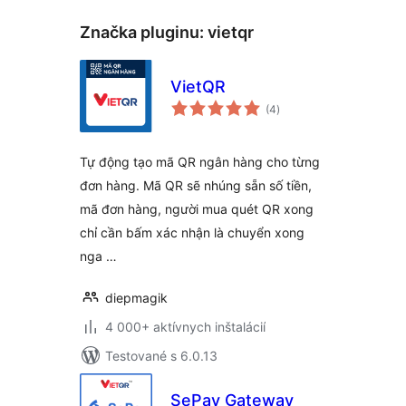
Značka pluginu:
vietqr
VietQR
celkové
(4
)
hodnotenie
Tự động tạo mã QR ngân hàng cho từng
đơn hàng. Mã QR sẽ nhúng sẵn số tiền,
mã đơn hàng, người mua quét QR xong
chỉ cần bấm xác nhận là chuyển xong
nga …
diepmagik
4 000+ aktívnych inštalácií
Testované s 6.0.13
SePay Gateway