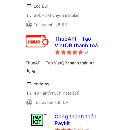
Loc Bui
500+ aktívnych inštalácií
Testované s 6.8.7
ThueAPI – Tạo
VietQR thanh toán
celkové
tự động
(3
)
hodnotenie
ThueAPI – Tạo VietQR thanh toán tự
động
codetay
40+ aktívnych inštalácií
Testované s 6.4.9
Cổng thanh toán
Paykit
celkové