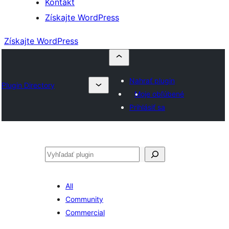
Kontakt
Získajte WordPress
Získajte WordPress
Nahrať plugin
Plugin Directory
Moje obľúbené
Prihlásiť sa
Hľadať
All
Community
Commercial