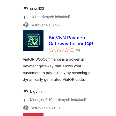
orwell23
10+ aktívnych inštalácií
Testované s 6.5.9
BigVNN Payment
Gateway for VietQR
celkové
(0
)
hodnotenie
VietQR WooCommerce is a powerful
payment gateway that allows your
customers to pay quickly by scanning a
dynamically generated VietQR code.
bigvnn
Menej než 10 aktívnych inštalácií
Testované s 7.0.3