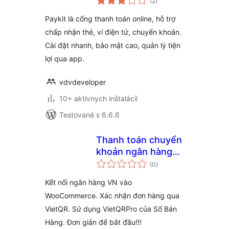
(2
)
hodnotenie
Paykit là cổng thanh toán online, hỗ trợ
chấp nhận thẻ, ví điện tử, chuyển khoản.
Cài đặt nhanh, bảo mật cao, quản lý tiện
lợi qua app.
vdvdeveloper
10+ aktívnych inštalácií
Testované s 6.6.6
Thanh toán chuyển
khoản ngân hàng
celkové
với VietQRPro từ
(0
)
hodnotenie
Sổ Bán Hàng
Kết nối ngân hàng VN vào
WooCommerce. Xác nhận đơn hàng qua
VietQR. Sử dụng VietQRPro của Sổ Bán
Hàng. Đơn giản để bắt đầu!!!