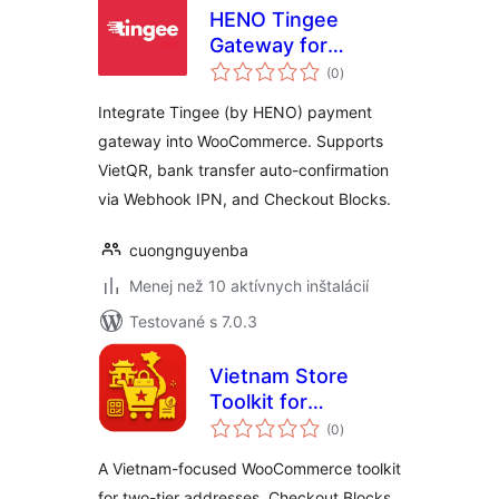
HENO Tingee
Gateway for
celkové
WooCommerce
(0
)
hodnotenie
Integrate Tingee (by HENO) payment
gateway into WooCommerce. Supports
VietQR, bank transfer auto-confirmation
via Webhook IPN, and Checkout Blocks.
cuongnguyenba
Menej než 10 aktívnych inštalácií
Testované s 7.0.3
Vietnam Store
Toolkit for
celkové
WooCommerce
(0
)
hodnotenie
A Vietnam-focused WooCommerce toolkit
for two-tier addresses, Checkout Blocks,