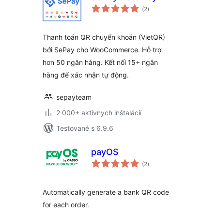
celkové
(2
)
hodnotenie
Thanh toán QR chuyển khoản (VietQR)
bởi SePay cho WooCommerce. Hỗ trợ
hơn 50 ngân hàng. Kết nối 15+ ngân
hàng để xác nhận tự động.
sepayteam
2 000+ aktívnych inštalácií
Testované s 6.9.6
payOS
celkové
(2
)
hodnotenie
Automatically generate a bank QR code
for each order.