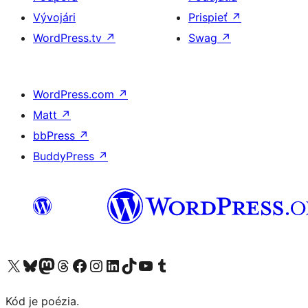
Vývojári
Prispieť
↗
WordPress.tv
↗
Swag
↗
WordPress.com
↗
Matt
↗
bbPress
↗
BuddyPress
↗
Navštívte náš účet na X (predtým Twitter)
Navštívte náš účet na platforme Bluesky
Navštívte náš účet na Mastodone
Navštívte náš účet na platforme Threads
Navštívte našu stránku na Facebooku
Navštívte náš účet Instagram
Navštívte náš účet LinkedIn
Navštívte náš účet na platforme TikTok
Navštívte náš kanál YouTube
Navštívte náš účet na platforme Tumblr
Kód je poézia.