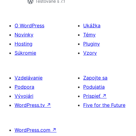
Testované s 7.1
O WordPress
Ukážka
Novinky
Témy
Hosting
Pluginy
Súkromie
Vzory
Vzdelávanie
Zapojte sa
Podpora
Podujatia
Vývojári
Prispieť
↗
WordPress.tv
↗
Five for the Future
WordPress.com
↗