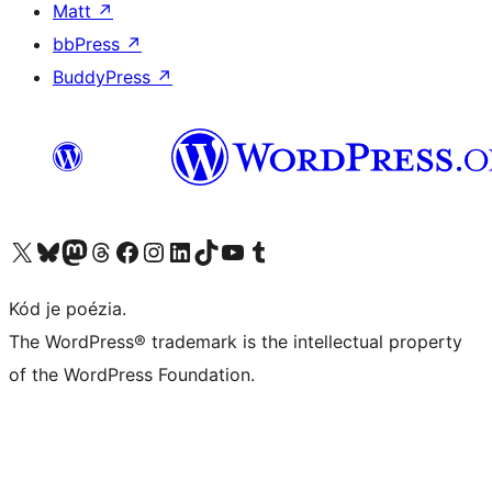
Matt
↗
bbPress
↗
BuddyPress
↗
Navštívte náš účet na X (predtým Twitter)
Navštívte náš účet na platforme Bluesky
Navštívte náš účet na Mastodone
Navštívte náš účet na platforme Threads
Navštívte našu stránku na Facebooku
Navštívte náš účet Instagram
Navštívte náš účet LinkedIn
Navštívte náš účet na platforme TikTok
Navštívte náš kanál YouTube
Navštívte náš účet na platforme Tumblr
Kód je poézia.
The WordPress® trademark is the intellectual property
of the WordPress Foundation.