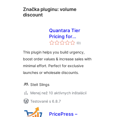
Značka pluginu:
volume
discount
Quantara Tier
Pricing for
celkové
WooCommerce
(0
)
hodnotenie
This plugin helps you build urgency,
boost order values & increase sales with
minimal effort. Perfect for exclusive
launches or wholesale discounts.
Steit Slings
Menej než 10 aktívnych inštalácií
Testované s 6.8.7
PricePress –