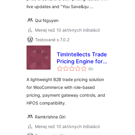
live updates and "You Save&qu …
Qui Nguyen
Menej než 10 aktívnych inštalácií
Testované s 7.0.2
TimIntellects Trade
Pricing Engine for
celkové
WooCommerce
(0
)
hodnotenie
A lightweight B2B trade pricing solution
for WooCommerce with role-based
pricing, payment gateway controls, and
HPOS compatibility.
Ramkrishna Giri
Menej než 10 aktívnych inštalácií