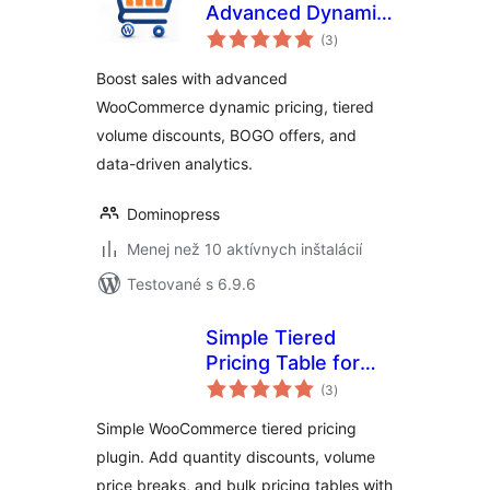
Advanced Dynamic
celkové
Pricing and
(3
)
hodnotenie
Discount Rules for
Boost sales with advanced
WooCommerce
WooCommerce dynamic pricing, tiered
volume discounts, BOGO offers, and
data-driven analytics.
Dominopress
Menej než 10 aktívnych inštalácií
Testované s 6.9.6
Simple Tiered
Pricing Table for
celkové
WooCommerce
(3
)
hodnotenie
Simple WooCommerce tiered pricing
plugin. Add quantity discounts, volume
price breaks, and bulk pricing tables with