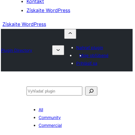
Kontakt
Získajte WordPress
Získajte WordPress
Nahrať plugin
Plugin Directory
Moje obľúbené
Prihlásiť sa
Hľadať
All
Community
Commercial