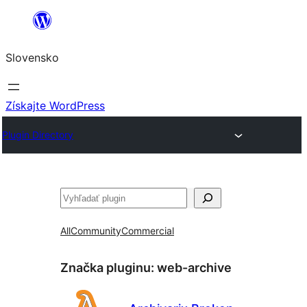
Prejsť
na
Slovensko
obsah
Získajte WordPress
Plugin Directory
Hľadať
All
Community
Commercial
Značka pluginu:
web-archive