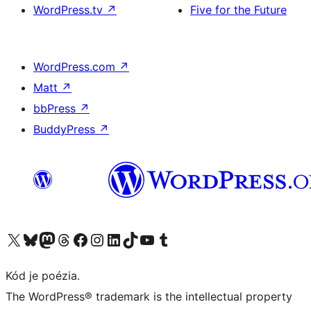
WordPress.tv
↗
Five for the Future
WordPress.com
↗
Matt
↗
bbPress
↗
BuddyPress
↗
Navštívte náš účet na X (predtým Twitter)
Navštívte náš účet na platforme Bluesky
Navštívte náš účet na Mastodone
Navštívte náš účet na platforme Threads
Navštívte našu stránku na Facebooku
Navštívte náš účet Instagram
Navštívte náš účet LinkedIn
Navštívte náš účet na platforme TikTok
Navštívte náš kanál YouTube
Navštívte náš účet na platforme Tumblr
Kód je poézia.
The WordPress® trademark is the intellectual property