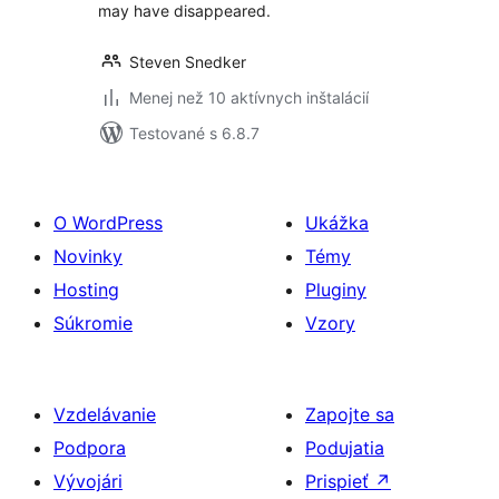
may have disappeared.
Steven Snedker
Menej než 10 aktívnych inštalácií
Testované s 6.8.7
O WordPress
Ukážka
Novinky
Témy
Hosting
Pluginy
Súkromie
Vzory
Vzdelávanie
Zapojte sa
Podpora
Podujatia
Vývojári
Prispieť
↗