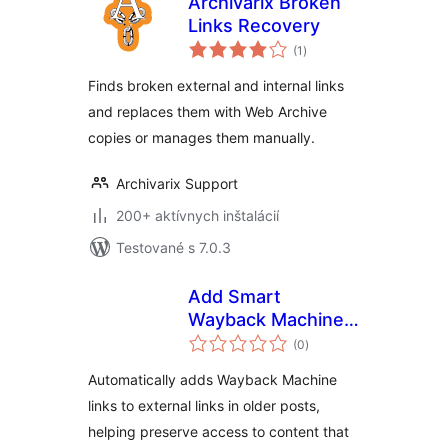
Archivarix Broken
Links Recovery
celkové
(1
)
hodnotenie
Finds broken external and internal links
and replaces them with Web Archive
copies or manages them manually.
Archivarix Support
200+ aktívnych inštalácií
Testované s 7.0.3
Add Smart
Wayback Machine
celkové
links to URLs
(0
)
hodnotenie
Automatically adds Wayback Machine
links to external links in older posts,
helping preserve access to content that