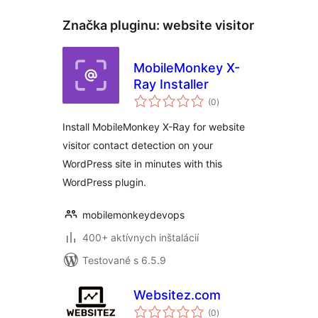
Značka pluginu:
website visitor
MobileMonkey X-
Ray Installer
celkové
(0
)
hodnotenie
Install MobileMonkey X-Ray for website
visitor contact detection on your
WordPress site in minutes with this
WordPress plugin.
mobilemonkeydevops
400+ aktívnych inštalácií
Testované s 6.5.9
Websitez.com
celkové
(0
)
hodnotenie