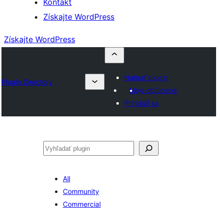
Kontakt
Získajte WordPress
Získajte WordPress
Nahrať plugin
Plugin Directory
Moje obľúbené
Prihlásiť sa
Hľadať
All
Community
Commercial