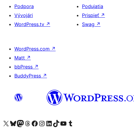
Podpora
Podujatia
Vývojári
Prispieť
↗
WordPress.tv
↗
Swag
↗
WordPress.com
↗
Matt
↗
bbPress
↗
BuddyPress
↗
Navštívte náš účet na X (predtým Twitter)
Navštívte náš účet na platforme Bluesky
Navštívte náš účet na Mastodone
Navštívte náš účet na platforme Threads
Navštívte našu stránku na Facebooku
Navštívte náš účet Instagram
Navštívte náš účet LinkedIn
Navštívte náš účet na platforme TikTok
Navštívte náš kanál YouTube
Navštívte náš účet na platforme Tumblr