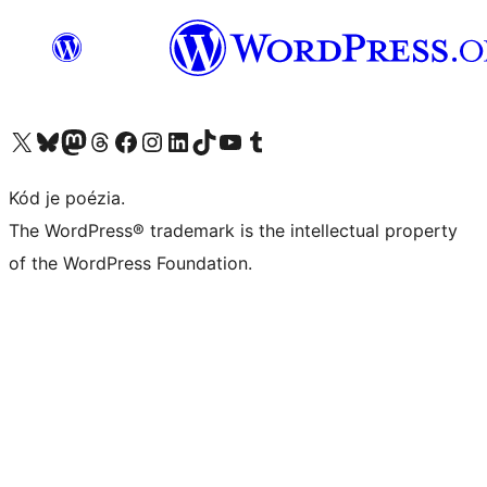
Navštívte náš účet na X (predtým Twitter)
Navštívte náš účet na platforme Bluesky
Navštívte náš účet na Mastodone
Navštívte náš účet na platforme Threads
Navštívte našu stránku na Facebooku
Navštívte náš účet Instagram
Navštívte náš účet LinkedIn
Navštívte náš účet na platforme TikTok
Navštívte náš kanál YouTube
Navštívte náš účet na platforme Tumblr
Kód je poézia.
The WordPress® trademark is the intellectual property
of the WordPress Foundation.