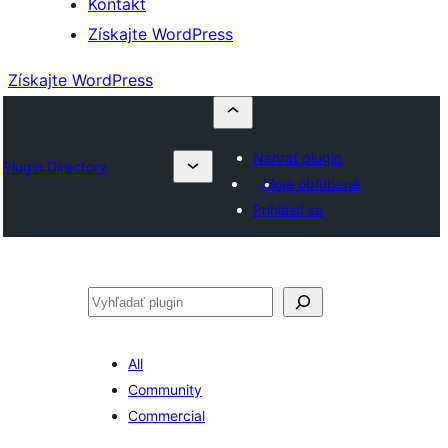
Kontakt
Získajte WordPress
Získajte WordPress
Nahrať plugin
Plugin Directory
Moje obľúbené
Prihlásiť sa
Hľadať
All
Community
Commercial