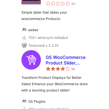
celkové
WooCommerce
(0
)
hodnotenie
Simple slider that slides your
woocommerce Products
eedee
700+ aktívnych inštalácií
Testované s 5.2.25
GS WooCommerce
Product Slider,
celkové
Product Carousel,
(8
)
hodnotenie
Grid, Ticker, List &
Transform Product Displays for Better
Masonry
Sales! Enhance your WooCommerce store
with a stunning product slider!
GS Plugins