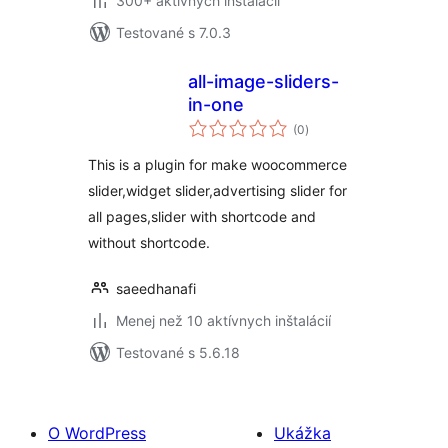
300+ aktívnych inštalácií
Testované s 7.0.3
all-image-sliders-
in-one
celkové
(0
)
hodnotenie
This is a plugin for make woocommerce
slider,widget slider,advertising slider for
all pages,slider with shortcode and
without shortcode.
saeedhanafi
Menej než 10 aktívnych inštalácií
Testované s 5.6.18
O WordPress
Ukážka