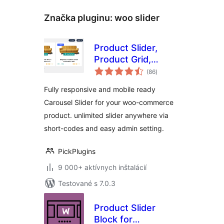
Značka pluginu:
woo slider
Product Slider,
Product Grid,
celkové
Product Masonry
(86
)
hodnotenie
Fully responsive and mobile ready
Carousel Slider for your woo-commerce
product. unlimited slider anywhere via
short-codes and easy admin setting.
PickPlugins
9 000+ aktívnych inštalácií
Testované s 7.0.3
Product Slider
Block for