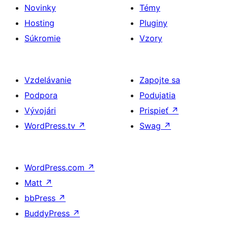
Novinky
Témy
Hosting
Pluginy
Súkromie
Vzory
Vzdelávanie
Zapojte sa
Podpora
Podujatia
Vývojári
Prispieť
↗
WordPress.tv
↗
Swag
↗
WordPress.com
↗
Matt
↗
bbPress
↗
BuddyPress
↗