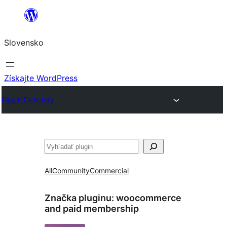
Prejsť
na
Slovensko
obsah
Získajte WordPress
Plugin Directory
Hľadať
All
Community
Commercial
Značka pluginu:
woocommerce
and paid membership