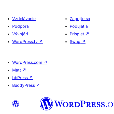
Vzdelávanie
Zapojte sa
Podpora
Podujatia
Vývojári
Prispieť
↗
WordPress.tv
↗
Swag
↗
WordPress.com
↗
Matt
↗
bbPress
↗
BuddyPress
↗