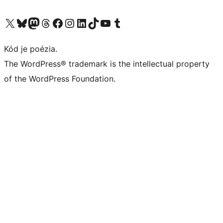
Navštívte náš účet na X (predtým Twitter)
Navštívte náš účet na platforme Bluesky
Navštívte náš účet na Mastodone
Navštívte náš účet na platforme Threads
Navštívte našu stránku na Facebooku
Navštívte náš účet Instagram
Navštívte náš účet LinkedIn
Navštívte náš účet na platforme TikTok
Navštívte náš kanál YouTube
Navštívte náš účet na platforme Tumblr
Kód je poézia.
The WordPress® trademark is the intellectual property
of the WordPress Foundation.