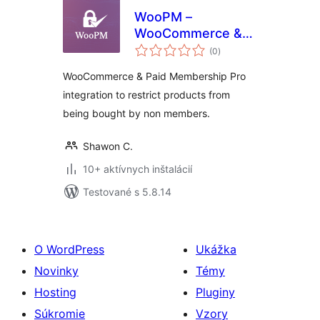
WooPM –
WooCommerce &
celkové
Paid Membership
(0
)
hodnotenie
Pro integration to
WooCommerce & Paid Membership Pro
run a Membership
integration to restrict products from
based Marketplace
being bought by non members.
Shawon C.
10+ aktívnych inštalácií
Testované s 5.8.14
O WordPress
Ukážka
Novinky
Témy
Hosting
Pluginy
Súkromie
Vzory