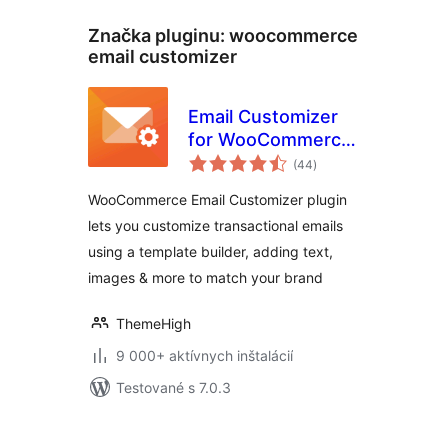
Značka pluginu:
woocommerce
email customizer
Email Customizer
for WooCommerce
celkové
| Drag and Drop
(44
)
hodnotenie
Email Templates
WooCommerce Email Customizer plugin
Builder
lets you customize transactional emails
using a template builder, adding text,
images & more to match your brand
ThemeHigh
9 000+ aktívnych inštalácií
Testované s 7.0.3