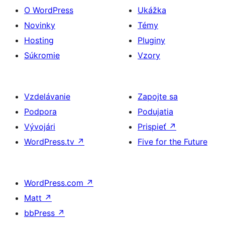
O WordPress
Ukážka
Novinky
Témy
Hosting
Pluginy
Súkromie
Vzory
Vzdelávanie
Zapojte sa
Podpora
Podujatia
Vývojári
Prispieť
↗
WordPress.tv
↗
Five for the Future
WordPress.com
↗
Matt
↗
bbPress
↗