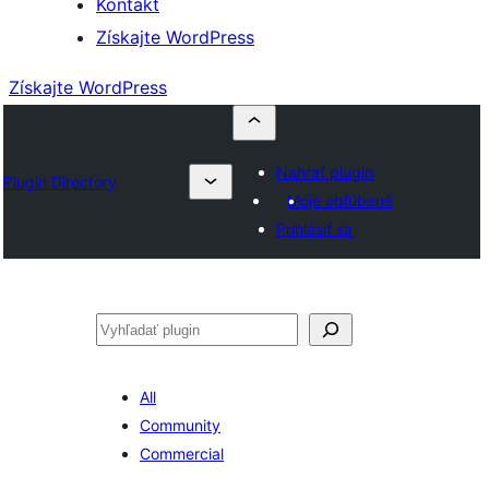
Kontakt
Získajte WordPress
Získajte WordPress
Nahrať plugin
Plugin Directory
Moje obľúbené
Prihlásiť sa
Hľadať
All
Community
Commercial