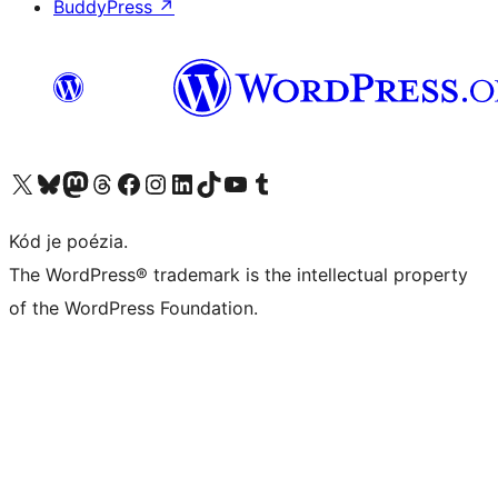
BuddyPress
↗
Navštívte náš účet na X (predtým Twitter)
Navštívte náš účet na platforme Bluesky
Navštívte náš účet na Mastodone
Navštívte náš účet na platforme Threads
Navštívte našu stránku na Facebooku
Navštívte náš účet Instagram
Navštívte náš účet LinkedIn
Navštívte náš účet na platforme TikTok
Navštívte náš kanál YouTube
Navštívte náš účet na platforme Tumblr
Kód je poézia.
The WordPress® trademark is the intellectual property
of the WordPress Foundation.