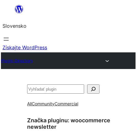
Prejsť
na
Slovensko
obsah
Získajte WordPress
Plugin Directory
Hľadať
All
Community
Commercial
Značka pluginu:
woocommerce
newsletter