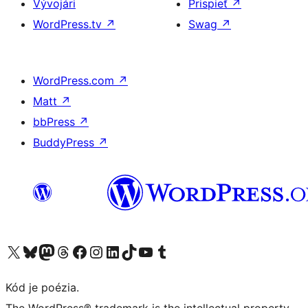
Vývojári
Prispieť
↗
WordPress.tv
↗
Swag
↗
WordPress.com
↗
Matt
↗
bbPress
↗
BuddyPress
↗
Navštívte náš účet na X (predtým Twitter)
Navštívte náš účet na platforme Bluesky
Navštívte náš účet na Mastodone
Navštívte náš účet na platforme Threads
Navštívte našu stránku na Facebooku
Navštívte náš účet Instagram
Navštívte náš účet LinkedIn
Navštívte náš účet na platforme TikTok
Navštívte náš kanál YouTube
Navštívte náš účet na platforme Tumblr
Kód je poézia.