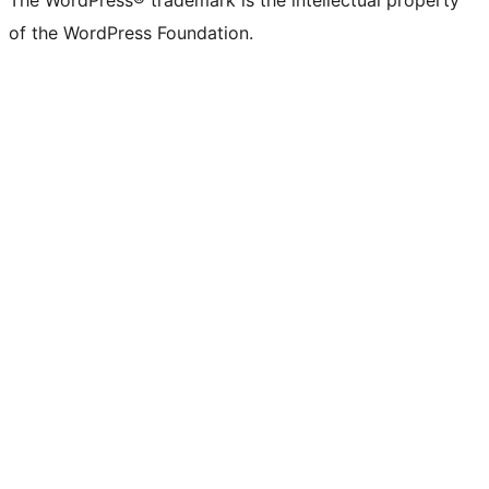
The WordPress® trademark is the intellectual property
of the WordPress Foundation.