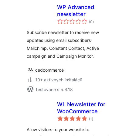
WP Advanced
newsletter
celkové
(0
)
hodnotenie
Subscribe newsletter to receive new
updates using email subscribers
Mailchimp, Constant Contact, Active
campaign and Campaign Monitor.
cedcommerce
10+ aktívnych inštalácií
Testované s 5.6.18
WL Newsletter for
WooCommerce
celkové
(1
)
hodnotenie
Allow visitors to your website to