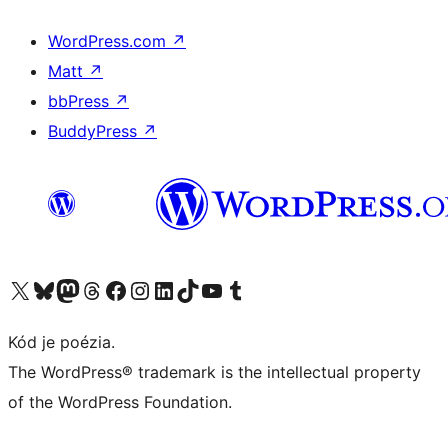
WordPress.com
↗
Matt
↗
bbPress
↗
BuddyPress
↗
Navštívte náš účet na X (predtým Twitter)
Navštívte náš účet na platforme Bluesky
Navštívte náš účet na Mastodone
Navštívte náš účet na platforme Threads
Navštívte našu stránku na Facebooku
Navštívte náš účet Instagram
Navštívte náš účet LinkedIn
Navštívte náš účet na platforme TikTok
Navštívte náš kanál YouTube
Navštívte náš účet na platforme Tumblr
Kód je poézia.
The WordPress® trademark is the intellectual property
of the WordPress Foundation.