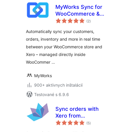
MyWorks Sync for
WooCommerce &
celkové
Xero
(2
)
hodnotenie
Automatically sync your customers,
orders, inventory and more in real time
between your WooCommerce store and
Xero – managed directly inside
WooCommer …
MyWorks
900+ aktívnych inštalácií
Testované s 6.9.6
Sync orders with
Xero from
celkové
WooCommerce –
(5
)
hodnotenie
Xelation