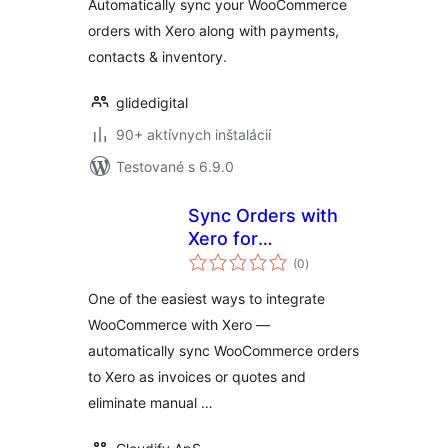
Automatically sync your WooCommerce
orders with Xero along with payments,
contacts & inventory.
glidedigital
90+ aktívnych inštalácií
Testované s 6.9.0
Sync Orders with
Xero for
celkové
WooCommerce –
(0
)
hodnotenie
Cloudify
One of the easiest ways to integrate
WooCommerce with Xero —
automatically sync WooCommerce orders
to Xero as invoices or quotes and
eliminate manual …