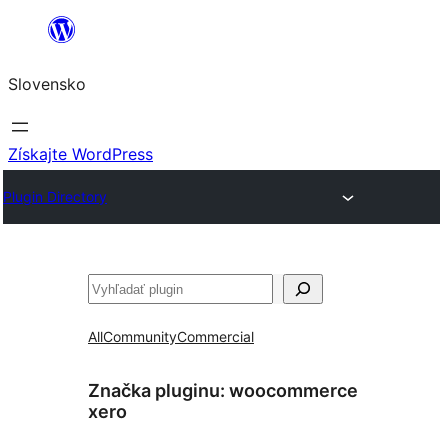
Prejsť
na
Slovensko
obsah
Získajte WordPress
Plugin Directory
Hľadať
All
Community
Commercial
Značka pluginu:
woocommerce
xero