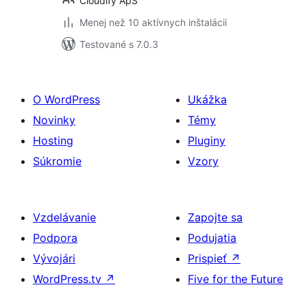
Cloudify ApS
Menej než 10 aktívnych inštalácií
Testované s 7.0.3
O WordPress
Ukážka
Novinky
Témy
Hosting
Pluginy
Súkromie
Vzory
Vzdelávanie
Zapojte sa
Podpora
Podujatia
Vývojári
Prispieť
↗
WordPress.tv
↗
Five for the Future