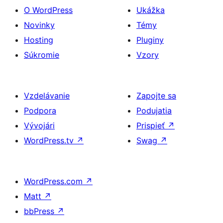
O WordPress
Ukážka
Novinky
Témy
Hosting
Pluginy
Súkromie
Vzory
Vzdelávanie
Zapojte sa
Podpora
Podujatia
Vývojári
Prispieť
↗
WordPress.tv
↗
Swag
↗
WordPress.com
↗
Matt
↗
bbPress
↗