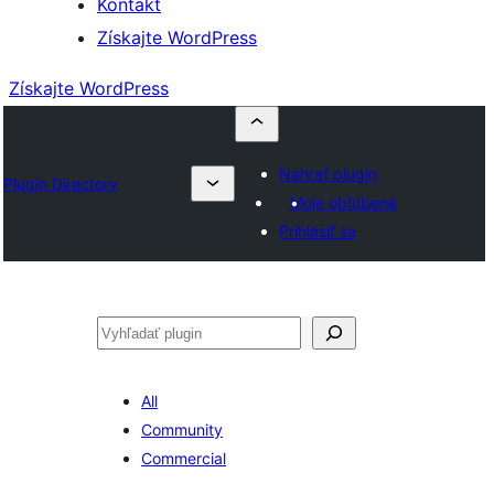
Kontakt
Získajte WordPress
Získajte WordPress
Nahrať plugin
Plugin Directory
Moje obľúbené
Prihlásiť sa
Hľadať
All
Community
Commercial