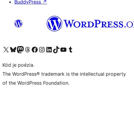
BuddyPress
↗
Navštívte náš účet na X (predtým Twitter)
Navštívte náš účet na platforme Bluesky
Navštívte náš účet na Mastodone
Navštívte náš účet na platforme Threads
Navštívte našu stránku na Facebooku
Navštívte náš účet Instagram
Navštívte náš účet LinkedIn
Navštívte náš účet na platforme TikTok
Navštívte náš kanál YouTube
Navštívte náš účet na platforme Tumblr
Kód je poézia.
The WordPress® trademark is the intellectual property
of the WordPress Foundation.