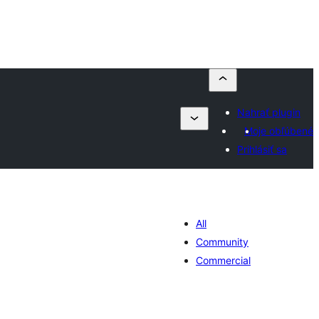
Nahrať plugin
Moje obľúbené
Prihlásiť sa
All
Community
Commercial