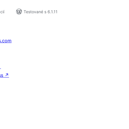
cií
Testované s 6.1.11
s.com
↗
ss
↗