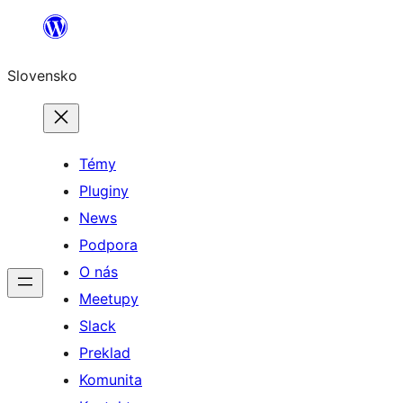
Prejsť
na
Slovensko
obsah
Témy
Pluginy
News
Podpora
O nás
Meetupy
Slack
Preklad
Komunita