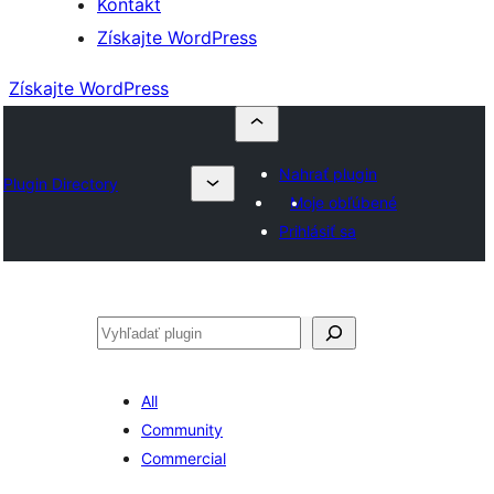
Kontakt
Získajte WordPress
Získajte WordPress
Nahrať plugin
Plugin Directory
Moje obľúbené
Prihlásiť sa
Hľadať
All
Community
Commercial