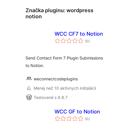
Značka pluginu:
wordpress
notion
WCC CF7 to Notion
celkové
(0
)
hodnotenie
Send Contact Form 7 Plugin Submissions
to Notion.
weconnectcodeplugins
Menej než 10 aktívnych inštalácií
Testované s 6.8.7
WCC GF to Notion
celkové
(0
)
hodnotenie