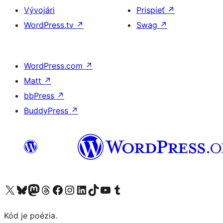
Vývojári
Prispieť
↗
WordPress.tv
↗
Swag
↗
WordPress.com
↗
Matt
↗
bbPress
↗
BuddyPress
↗
Navštívte náš účet na X (predtým Twitter)
Navštívte náš účet na platforme Bluesky
Navštívte náš účet na Mastodone
Navštívte náš účet na platforme Threads
Navštívte našu stránku na Facebooku
Navštívte náš účet Instagram
Navštívte náš účet LinkedIn
Navštívte náš účet na platforme TikTok
Navštívte náš kanál YouTube
Navštívte náš účet na platforme Tumblr
Kód je poézia.