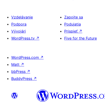
Vzdelávanie
Zapojte sa
Podpora
Podujatia
Vývojári
Prispieť
↗
WordPress.tv
↗
Five for the Future
WordPress.com
↗
Matt
↗
bbPress
↗
BuddyPress
↗