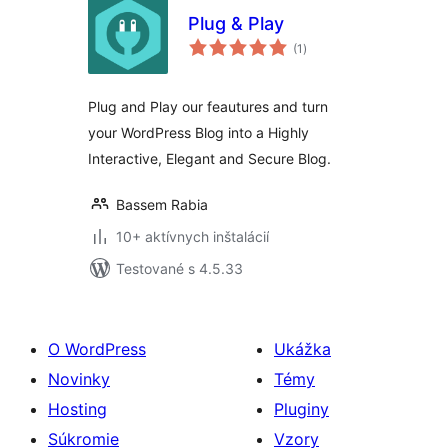
Plug & Play
celkové
(1
)
hodnotenie
Plug and Play our feautures and turn
your WordPress Blog into a Highly
Interactive, Elegant and Secure Blog.
Bassem Rabia
10+ aktívnych inštalácií
Testované s 4.5.33
O WordPress
Ukážka
Novinky
Témy
Hosting
Pluginy
Súkromie
Vzory