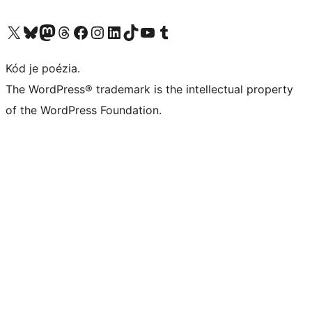
Navštívte náš účet na X (predtým Twitter)
Navštívte náš účet na platforme Bluesky
Navštívte náš účet na Mastodone
Navštívte náš účet na platforme Threads
Navštívte našu stránku na Facebooku
Navštívte náš účet Instagram
Navštívte náš účet LinkedIn
Navštívte náš účet na platforme TikTok
Navštívte náš kanál YouTube
Navštívte náš účet na platforme Tumblr
Kód je poézia.
The WordPress® trademark is the intellectual property
of the WordPress Foundation.