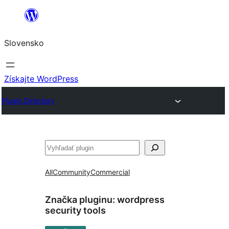
Prejsť
na
Slovensko
obsah
Získajte WordPress
Plugin Directory
Hľadať
All
Community
Commercial
Značka pluginu:
wordpress
security tools