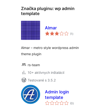
Značka pluginu:
wp admin
template
Almar
celkové
(1
)
hodnotenie
Almar – metro style wordpress admin
theme plugin
rs-team
10+ aktívnych inštalácií
Testované s 3.5.2
Admin login
template
celkové
(0
)
hodnotenie