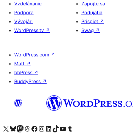
Vzdelávanie
Zapojte sa
Podpora
Podujatia
Vývojári
Prispieť
↗
WordPress.tv
↗
Swag
↗
WordPress.com
↗
Matt
↗
bbPress
↗
BuddyPress
↗
Navštívte náš účet na X (predtým Twitter)
Navštívte náš účet na platforme Bluesky
Navštívte náš účet na Mastodone
Navštívte náš účet na platforme Threads
Navštívte našu stránku na Facebooku
Navštívte náš účet Instagram
Navštívte náš účet LinkedIn
Navštívte náš účet na platforme TikTok
Navštívte náš kanál YouTube
Navštívte náš účet na platforme Tumblr