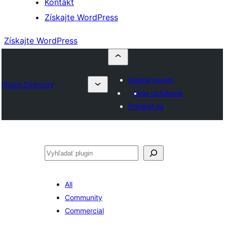
Kontakt
Získajte WordPress
Získajte WordPress
Nahrať plugin
Plugin Directory
Moje obľúbené
Prihlásiť sa
Hľadať
All
Community
Commercial