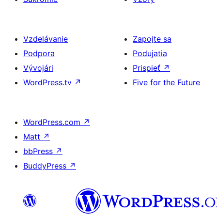
Vzdelávanie
Zapojte sa
Podpora
Podujatia
Vývojári
Prispieť
↗
WordPress.tv
↗
Five for the Future
WordPress.com
↗
Matt
↗
bbPress
↗
BuddyPress
↗