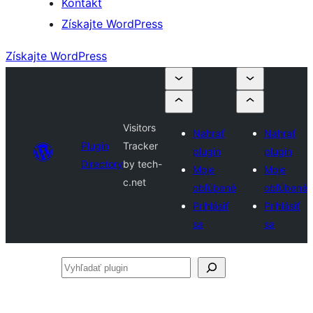
Kontakt
Získajte WordPress
Získajte WordPress
Visitors
Nahrať
Nahrať
Plugin
Tracker
plugin
plugin
Directory
by tech-
Moje
Moje
c.net
obľúbené
obľúbené
Prihlásiť
Prihlásiť
sa
sa
Vyhľadať
plugin