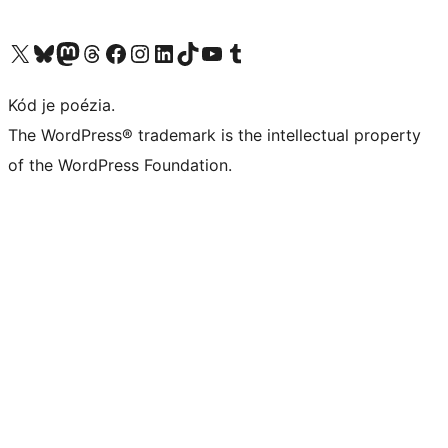
Navštívte náš účet na X (predtým Twitter)
Navštívte náš účet na platforme Bluesky
Navštívte náš účet na Mastodone
Navštívte náš účet na platforme Threads
Navštívte našu stránku na Facebooku
Navštívte náš účet Instagram
Navštívte náš účet LinkedIn
Navštívte náš účet na platforme TikTok
Navštívte náš kanál YouTube
Navštívte náš účet na platforme Tumblr
Kód je poézia.
The WordPress® trademark is the intellectual property
of the WordPress Foundation.