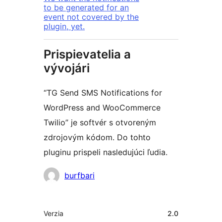
to be generated for an
event not covered by the
plugin, yet.
Prispievatelia a
vývojári
“TG Send SMS Notifications for
WordPress and WooCommerce
Twilio” je softvér s otvoreným
zdrojovým kódom. Do tohto
pluginu prispeli nasledujúci ľudia.
Prispievatelia
burfbari
Meta
Verzia
2.0