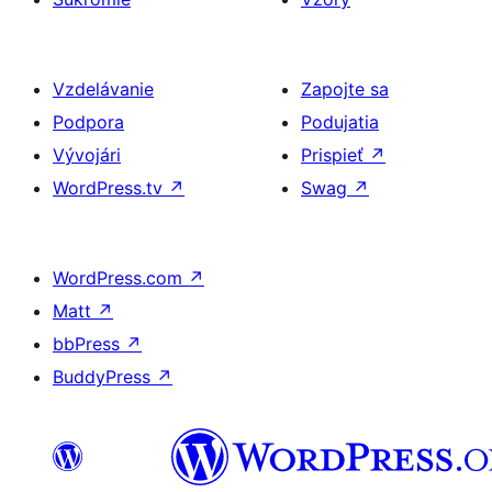
Vzdelávanie
Zapojte sa
Podpora
Podujatia
Vývojári
Prispieť
↗
WordPress.tv
↗
Swag
↗
WordPress.com
↗
Matt
↗
bbPress
↗
BuddyPress
↗