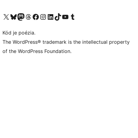
Navštívte náš účet na X (predtým Twitter)
Navštívte náš účet na platforme Bluesky
Navštívte náš účet na Mastodone
Navštívte náš účet na platforme Threads
Navštívte našu stránku na Facebooku
Navštívte náš účet Instagram
Navštívte náš účet LinkedIn
Navštívte náš účet na platforme TikTok
Navštívte náš kanál YouTube
Navštívte náš účet na platforme Tumblr
Kód je poézia.
The WordPress® trademark is the intellectual property
of the WordPress Foundation.