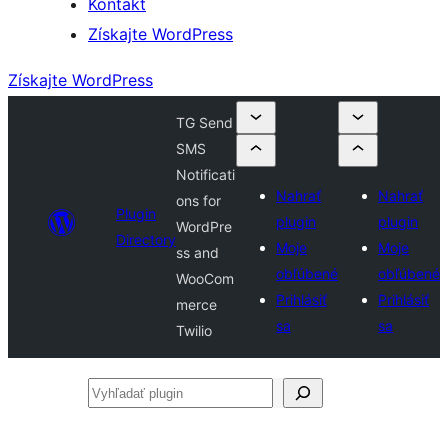
Kontakt
Získajte WordPress
Získajte WordPress
TG Send
SMS
Notificati
Nahrať
Nahrať
ons for
Plugin
plugin
plugin
WordPre
Directory
Moje
Moje
ss and
obľúbené
obľúbené
WooCom
Prihlásiť
Prihlásiť
merce
sa
sa
Twilio
Vyhľadať
plugin