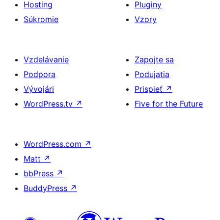
Hosting
Pluginy
Súkromie
Vzory
Vzdelávanie
Zapojte sa
Podpora
Podujatia
Vývojári
Prispieť
↗
WordPress.tv
↗
Five for the Future
WordPress.com
↗
Matt
↗
bbPress
↗
BuddyPress
↗