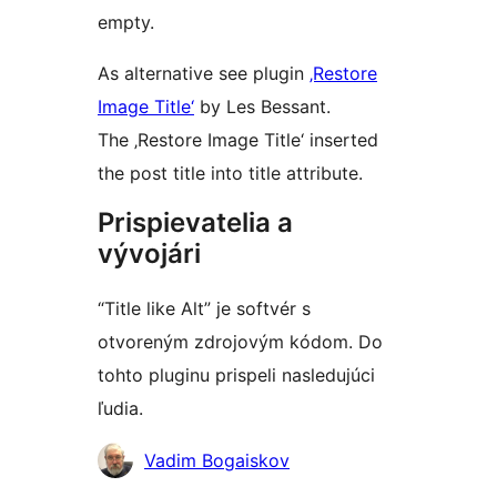
empty.
As alternative see plugin
‚Restore
Image Title‘
by Les Bessant.
The ‚Restore Image Title‘ inserted
the post title into title attribute.
Prispievatelia a
vývojári
“Title like Alt” je softvér s
otvoreným zdrojovým kódom. Do
tohto pluginu prispeli nasledujúci
ľudia.
Prispievatelia
Vadim Bogaiskov