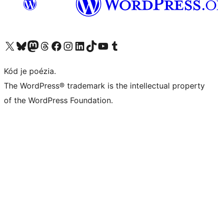
Navštívte náš účet na X (predtým Twitter)
Navštívte náš účet na platforme Bluesky
Navštívte náš účet na Mastodone
Navštívte náš účet na platforme Threads
Navštívte našu stránku na Facebooku
Navštívte náš účet Instagram
Navštívte náš účet LinkedIn
Navštívte náš účet na platforme TikTok
Navštívte náš kanál YouTube
Navštívte náš účet na platforme Tumblr
Kód je poézia.
The WordPress® trademark is the intellectual property
of the WordPress Foundation.