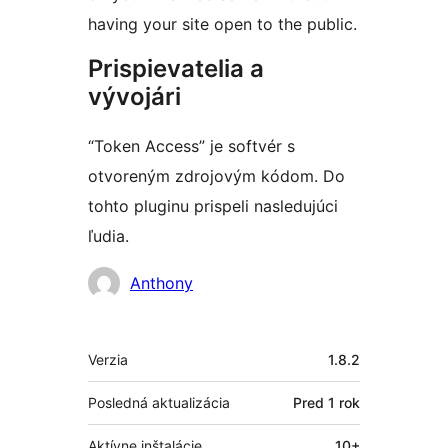
having your site open to the public.
Prispievatelia a
vývojári
“Token Access” je softvér s
otvoreným zdrojovým kódom. Do
tohto pluginu prispeli nasledujúci
ľudia.
Prispievatelia
Anthony
Meta
Verzia
1.8.2
Posledná aktualizácia
Pred
1 rok
Aktívne inštalácie
10+