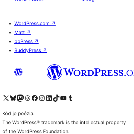
WordPress.com
↗
Matt
↗
bbPress
↗
BuddyPress
↗
Navštívte náš účet na X (predtým Twitter)
Navštívte náš účet na platforme Bluesky
Navštívte náš účet na Mastodone
Navštívte náš účet na platforme Threads
Navštívte našu stránku na Facebooku
Navštívte náš účet Instagram
Navštívte náš účet LinkedIn
Navštívte náš účet na platforme TikTok
Navštívte náš kanál YouTube
Navštívte náš účet na platforme Tumblr
Kód je poézia.
The WordPress® trademark is the intellectual property
of the WordPress Foundation.