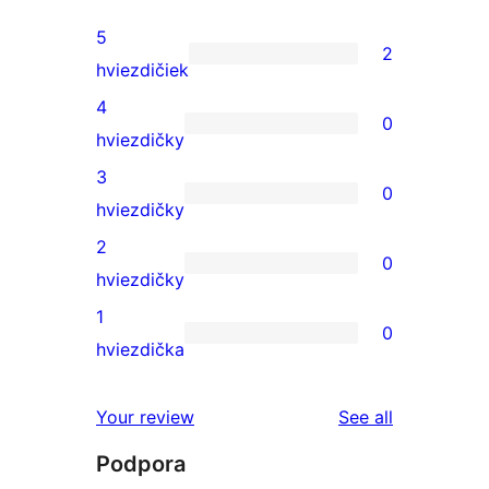
5
2
2
hviezdičiek
recenzie
4
0
s
0
hviezdičky
5-
recenzií
3
0
hviezdičkovým
s
0
hviezdičky
hodnotením
4-
recenzií
2
0
hviezdičkovým
s
0
hviezdičky
hodnotením
3-
recenzií
1
0
hviezdičkovým
s
0
hviezdička
hodnotením
2-
recenzií
hviezdičkovým
s
reviews
Your review
See all
hodnotením
1-
Podpora
hviezdičkovým