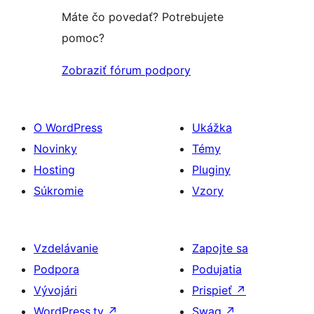
hodnotením
Máte čo povedať? Potrebujete
pomoc?
Zobraziť fórum podpory
O WordPress
Ukážka
Novinky
Témy
Hosting
Pluginy
Súkromie
Vzory
Vzdelávanie
Zapojte sa
Podpora
Podujatia
Vývojári
Prispieť
↗
WordPress.tv
↗
Swag
↗