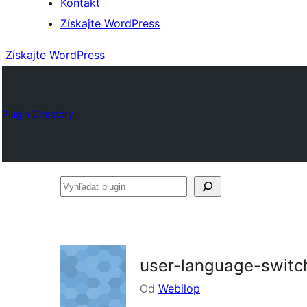
Kontakt
Získajte WordPress
Získajte WordPress
Plugin Directory
Vyhľadať
plugin
user-language-switc
Od
Webilop