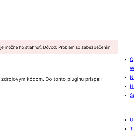
e je možné ho stiahnuť. Dôvod: Problém so zabezpečením.
O
W
N
 zdrojovým kódom. Do tohto pluginu prispeli
H
S
U
T