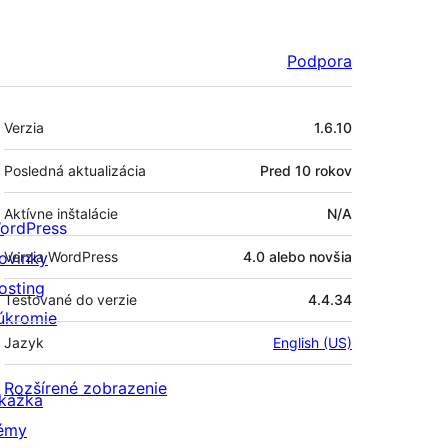
Podpora
Meta
Verzia
1.6.10
Posledná aktualizácia
Pred
10 rokov
Aktívne inštalácie
N/A
ordPress
ovinky
Verzia WordPress
4.0 alebo novšia
osting
Testované do verzie
4.4.34
úkromie
Jazyk
English (US)
Rozšírené zobrazenie
kážka
émy