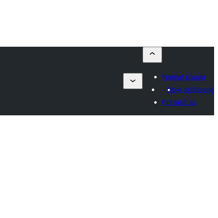
Nahrať plugin
Moje obľúbené
Prihlásiť sa