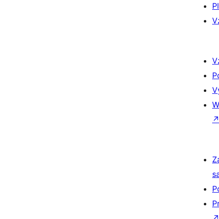
P
V
V
P
V
W
Z
s
P
P