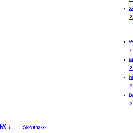
S
W
M
b
B
Slovensko