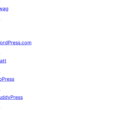
wag
↗
ordPress.com
↗
att
↗
bPress
↗
uddyPress
↗