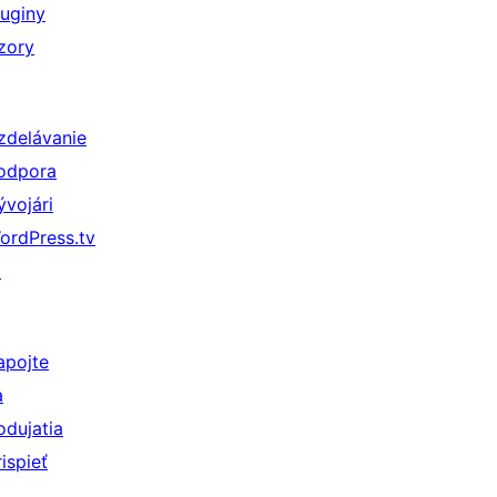
luginy
zory
zdelávanie
odpora
ývojári
ordPress.tv
↗
apojte
a
odujatia
rispieť
↗