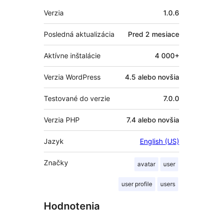
Meta
Verzia
1.0.6
Posledná aktualizácia
Pred
2 mesiace
Aktívne inštalácie
4 000+
Verzia WordPress
4.5 alebo novšia
Testované do verzie
7.0.0
Verzia PHP
7.4 alebo novšia
Jazyk
English (US)
Značky
avatar
user
user profile
users
Hodnotenia