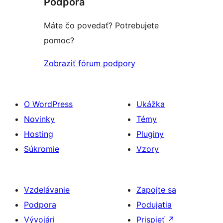
Podpora
hviezdičkovým
hodnotením
Máte čo povedať? Potrebujete
pomoc?
Zobraziť fórum podpory
O WordPress
Ukážka
Novinky
Témy
Hosting
Pluginy
Súkromie
Vzory
Vzdelávanie
Zapojte sa
Podpora
Podujatia
Vývojári
Prispieť
↗