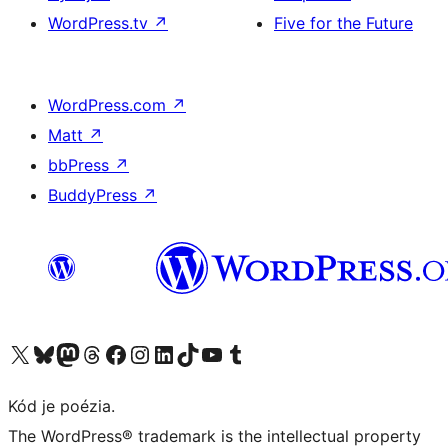
WordPress.tv
↗
Five for the Future
WordPress.com
↗
Matt
↗
bbPress
↗
BuddyPress
↗
Navštívte náš účet na X (predtým Twitter)
Navštívte náš účet na platforme Bluesky
Navštívte náš účet na Mastodone
Navštívte náš účet na platforme Threads
Navštívte našu stránku na Facebooku
Navštívte náš účet Instagram
Navštívte náš účet LinkedIn
Navštívte náš účet na platforme TikTok
Navštívte náš kanál YouTube
Navštívte náš účet na platforme Tumblr
Kód je poézia.
The WordPress® trademark is the intellectual property