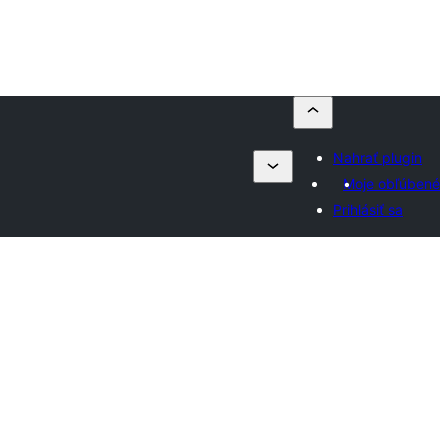
Nahrať plugin
Moje obľúbené
Prihlásiť sa