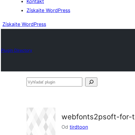
Kontakt
Získajte WordPress
Získajte WordPress
Plugin Directory
Vyhľadať
plugin
webfonts2psoft-for-
Od
tirdtoon