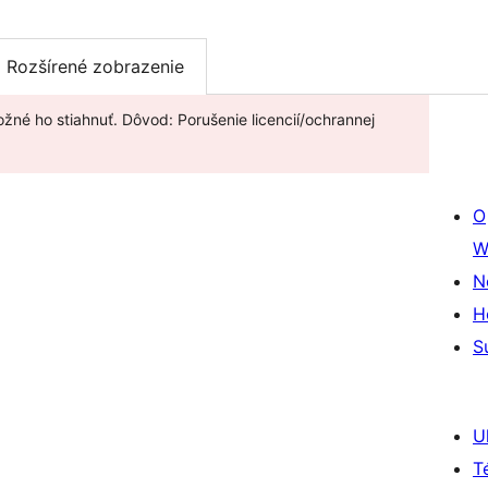
Rozšírené zobrazenie
ožné ho stiahnuť. Dôvod: Porušenie licencií/ochrannej
O
W
N
H
S
U
T