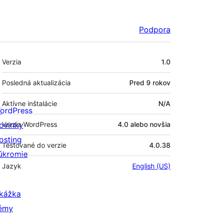
Podpora
Meta
Verzia
1.0
Posledná aktualizácia
Pred
9 rokov
Aktívne inštalácie
N/A
ordPress
ovinky
Verzia WordPress
4.0 alebo novšia
osting
Testované do verzie
4.0.38
úkromie
Jazyk
English (US)
kážka
émy