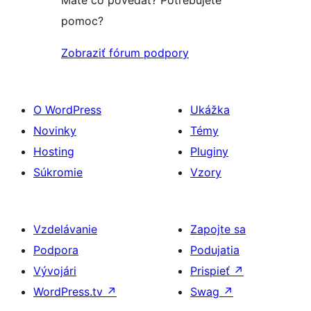
pomoc?
Zobraziť fórum podpory
O WordPress
Ukážka
Novinky
Témy
Hosting
Pluginy
Súkromie
Vzory
Vzdelávanie
Zapojte sa
Podpora
Podujatia
Vývojári
Prispieť
↗
WordPress.tv
↗
Swag
↗