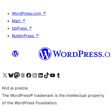
WordPress.com
↗
Matt
↗
bbPress
↗
BuddyPress
↗
Navštívte náš účet na X (predtým Twitter)
Navštívte náš účet na platforme Bluesky
Navštívte náš účet na Mastodone
Navštívte náš účet na platforme Threads
Navštívte našu stránku na Facebooku
Navštívte náš účet Instagram
Navštívte náš účet LinkedIn
Navštívte náš účet na platforme TikTok
Navštívte náš kanál YouTube
Navštívte náš účet na platforme Tumblr
Kód je poézia.
The WordPress® trademark is the intellectual property
of the WordPress Foundation.