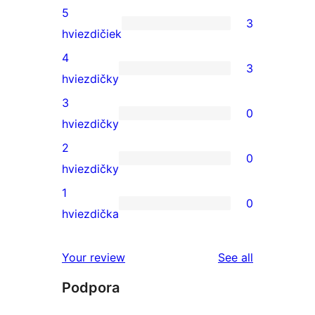
5
3
3
hviezdičiek
recenzie
4
3
s
3
hviezdičky
5-
recenzie
3
0
hviezdičkovým
s
0
hviezdičky
hodnotením
4-
recenzií
2
0
hviezdičkovým
s
0
hviezdičky
hodnotením
3-
recenzií
1
0
hviezdičkovým
s
0
hviezdička
hodnotením
2-
recenzií
hviezdičkovým
s
reviews
Your review
See all
hodnotením
1-
Podpora
hviezdičkovým