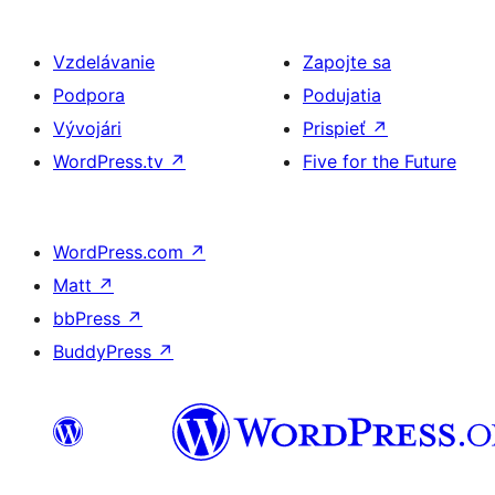
Vzdelávanie
Zapojte sa
Podpora
Podujatia
Vývojári
Prispieť
↗
WordPress.tv
↗
Five for the Future
WordPress.com
↗
Matt
↗
bbPress
↗
BuddyPress
↗