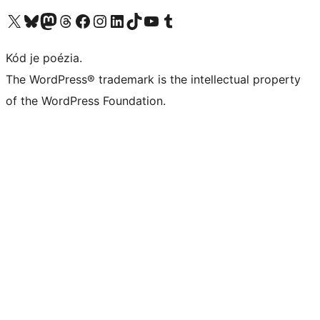
Navštívte náš účet na X (predtým Twitter)
Navštívte náš účet na platforme Bluesky
Navštívte náš účet na Mastodone
Navštívte náš účet na platforme Threads
Navštívte našu stránku na Facebooku
Navštívte náš účet Instagram
Navštívte náš účet LinkedIn
Navštívte náš účet na platforme TikTok
Navštívte náš kanál YouTube
Navštívte náš účet na platforme Tumblr
Kód je poézia.
The WordPress® trademark is the intellectual property
of the WordPress Foundation.