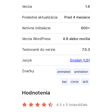
Meta
Verzia
1.6
Posledná aktualizácia
Pred
4 mesiace
Aktívne inštalácie
600+
Verzia WordPress
4.8 alebo novšia
Testované do verzie
7.0.3
Jazyk
English (US)
Značky
animated
animation
bar
circle
skill
Hodnotenia
4.5
z 5 hviezdičiek.