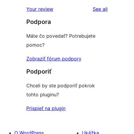
hviezdičkovým
s
reviews
Your review
See all
hodnotením
1-
Podpora
hviezdičkovým
hodnotením
Máte čo povedať? Potrebujete
pomoc?
Zobraziť fórum podpory
Podporiť
Chceli by ste podporiť pokrok
tohto pluginu?
Prispieť na plugin
O WordPress
Ukážka