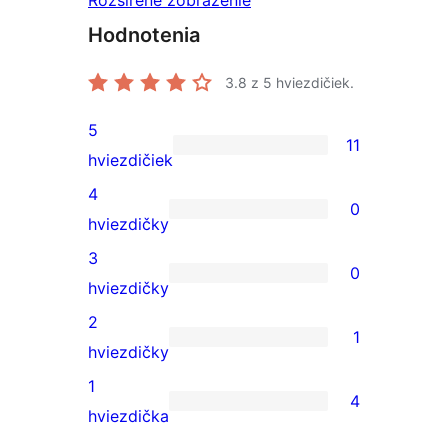
Hodnotenia
3.8
z 5 hviezdičiek.
5
11
11
hviezdičiek
recenzií
4
0
s
0
hviezdičky
5-
recenzií
3
0
hviezdičkovým
s
0
hviezdičky
hodnotením
4-
recenzií
2
1
hviezdičkovým
s
1
hviezdičky
hodnotením
3-
recenzia
1
4
hviezdičkovým
s
4
hviezdička
hodnotením
2-
recenzie