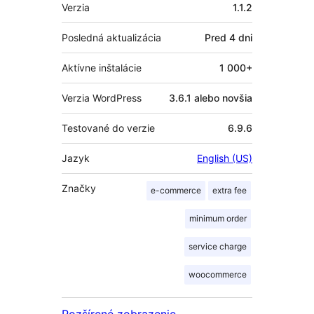
Meta
Verzia
1.1.2
Posledná aktualizácia
Pred
4 dni
Aktívne inštalácie
1 000+
Verzia WordPress
3.6.1 alebo novšia
Testované do verzie
6.9.6
Jazyk
English (US)
Značky
e-commerce
extra fee
minimum order
service charge
woocommerce
Rozšírené zobrazenie