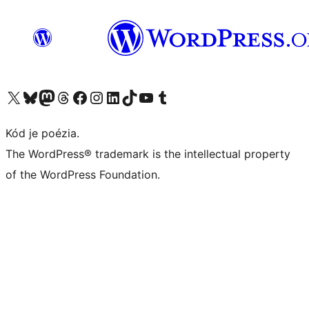
Navštívte náš účet na X (predtým Twitter)
Navštívte náš účet na platforme Bluesky
Navštívte náš účet na Mastodone
Navštívte náš účet na platforme Threads
Navštívte našu stránku na Facebooku
Navštívte náš účet Instagram
Navštívte náš účet LinkedIn
Navštívte náš účet na platforme TikTok
Navštívte náš kanál YouTube
Navštívte náš účet na platforme Tumblr
Kód je poézia.
The WordPress® trademark is the intellectual property
of the WordPress Foundation.