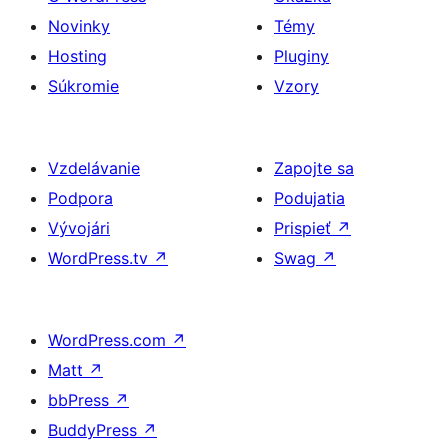
Novinky
Témy
Hosting
Pluginy
Súkromie
Vzory
Vzdelávanie
Zapojte sa
Podpora
Podujatia
Vývojári
Prispieť
↗
WordPress.tv
↗
Swag
↗
WordPress.com
↗
Matt
↗
bbPress
↗
BuddyPress
↗