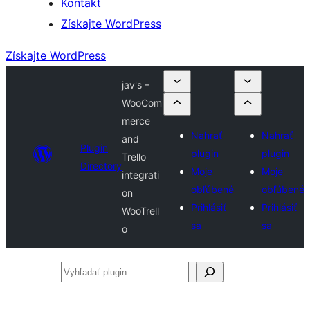
Kontakt
Získajte WordPress
Získajte WordPress
jav's –
WooCom
merce
Nahrať
Nahrať
and
Plugin
plugin
plugin
Trello
Directory
Moje
Moje
integrati
obľúbené
obľúbené
on
Prihlásiť
Prihlásiť
WooTrell
sa
sa
o
Vyhľadať
plugin