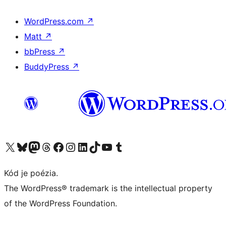
WordPress.com
↗
Matt
↗
bbPress
↗
BuddyPress
↗
Navštívte náš účet na X (predtým Twitter)
Navštívte náš účet na platforme Bluesky
Navštívte náš účet na Mastodone
Navštívte náš účet na platforme Threads
Navštívte našu stránku na Facebooku
Navštívte náš účet Instagram
Navštívte náš účet LinkedIn
Navštívte náš účet na platforme TikTok
Navštívte náš kanál YouTube
Navštívte náš účet na platforme Tumblr
Kód je poézia.
The WordPress® trademark is the intellectual property
of the WordPress Foundation.