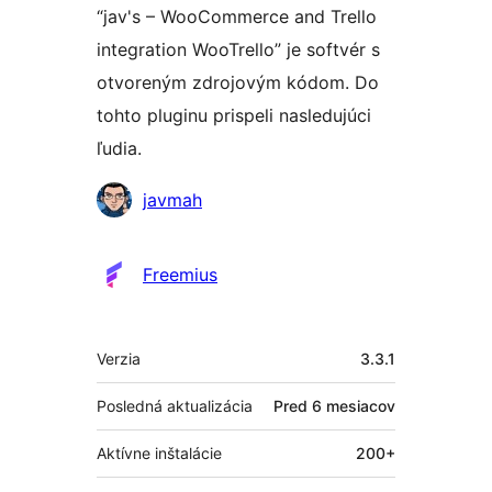
“jav's – WooCommerce and Trello
integration WooTrello” je softvér s
otvoreným zdrojovým kódom. Do
tohto pluginu prispeli nasledujúci
ľudia.
Prispievatelia
javmah
Freemius
Meta
Verzia
3.3.1
Posledná aktualizácia
Pred
6 mesiacov
Aktívne inštalácie
200+