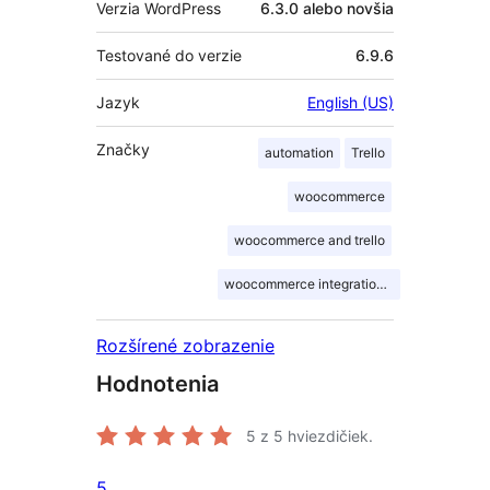
Verzia WordPress
6.3.0 alebo novšia
Testované do verzie
6.9.6
Jazyk
English (US)
Značky
automation
Trello
woocommerce
woocommerce and trello
woocommerce integration with Trello
Rozšírené zobrazenie
Hodnotenia
5
z 5 hviezdičiek.
5