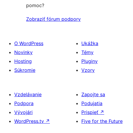
pomoc?
Zobraziť fórum podpory
O WordPress
Ukážka
Novinky
Témy
Hosting
Pluginy
Súkromie
Vzory
Vzdelávanie
Zapojte sa
Podpora
Podujatia
Vývojári
Prispieť
↗
WordPress.tv
↗
Five for the Future