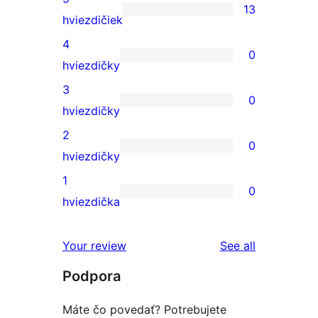
13
13
hviezdičiek
recenzií
4
0
s
0
hviezdičky
5-
recenzií
3
0
hviezdičkovým
s
0
hviezdičky
hodnotením
4-
recenzií
2
0
hviezdičkovým
s
0
hviezdičky
hodnotením
3-
recenzií
1
0
hviezdičkovým
s
0
hviezdička
hodnotením
2-
recenzií
hviezdičkovým
s
reviews
Your review
See all
hodnotením
1-
Podpora
hviezdičkovým
hodnotením
Máte čo povedať? Potrebujete