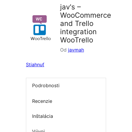
jav's –
WooCommerce
and Trello
integration
WooTrello
Od
javmah
Stiahnuť
Podrobnosti
Recenzie
Inštalácia
Vývoj