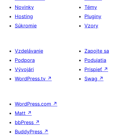
Novinky
Témy
Hosting
Pluginy
Súkromie
Vzory
Vzdelávanie
Zapojte sa
Podpora
Podujatia
Vývojári
Prispieť
↗
WordPress.tv
↗
Swag
↗
WordPress.com
↗
Matt
↗
bbPress
↗
BuddyPress
↗