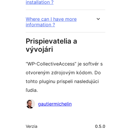
installation ?
Where can I have more
information ?
Prispievatelia a
vývojári
“WP-CollectiveAccess” je softvér s
otvoreným zdrojovým kódom. Do
tohto pluginu prispeli nasledujúci
ľudia.
Prispievatelia
gautiermichelin
Meta
Verzia
0.5.0