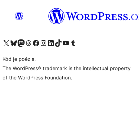
Navštívte náš účet na X (predtým Twitter)
Navštívte náš účet na platforme Bluesky
Navštívte náš účet na Mastodone
Navštívte náš účet na platforme Threads
Navštívte našu stránku na Facebooku
Navštívte náš účet Instagram
Navštívte náš účet LinkedIn
Navštívte náš účet na platforme TikTok
Navštívte náš kanál YouTube
Navštívte náš účet na platforme Tumblr
Kód je poézia.
The WordPress® trademark is the intellectual property
of the WordPress Foundation.