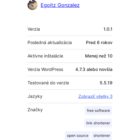
Prispievatelia
Egoitz Gonzalez
Meta
Verzia
1.0.1
Posledná aktualizácia
Pred
6 rokov
Aktívne inštalácie
Menej než 10
Verzia WordPress
4.7.3 alebo novšia
Testované do verzie
5.5.19
Jazyky
Zobraziť všetky 3
Značky
free software
link shortener
open source
shortener