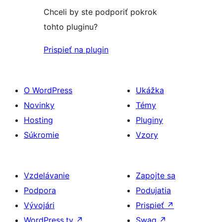
Chceli by ste podporiť pokrok
tohto pluginu?
Prispieť na plugin
O WordPress
Ukážka
Novinky
Témy
Hosting
Pluginy
Súkromie
Vzory
Vzdelávanie
Zapojte sa
Podpora
Podujatia
Vývojári
Prispieť
↗
WordPress.tv
↗
Swag
↗