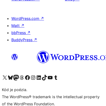
WordPress.com
↗
Matt
↗
bbPress
↗
BuddyPress
↗
Navštívte náš účet na X (predtým Twitter)
Navštívte náš účet na platforme Bluesky
Navštívte náš účet na Mastodone
Navštívte náš účet na platforme Threads
Navštívte našu stránku na Facebooku
Navštívte náš účet Instagram
Navštívte náš účet LinkedIn
Navštívte náš účet na platforme TikTok
Navštívte náš kanál YouTube
Navštívte náš účet na platforme Tumblr
Kód je poézia.
The WordPress® trademark is the intellectual property
of the WordPress Foundation.