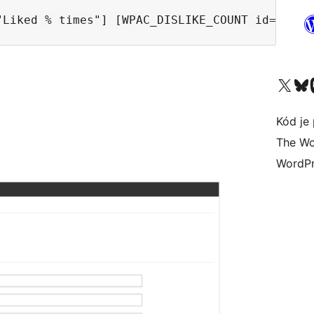
Navštívte náš účet na X (
Navštívte náš
N
Kód je 
The Wo
WordPr