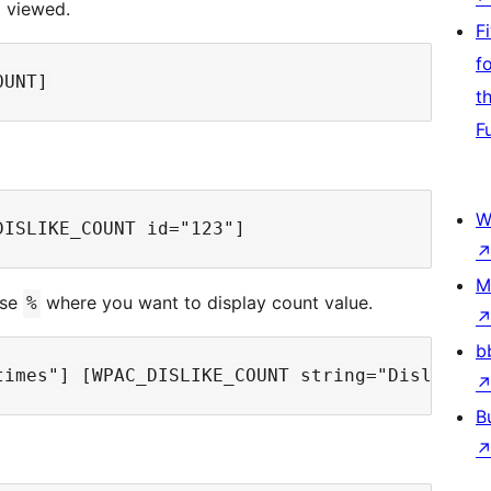
g viewed.
F
f
t
F
W
M
use
where you want to display count value.
%
b
B