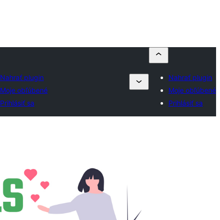
Nahrať plugin
Nahrať plugin
Moje obľúbené
Moje obľúbené
Prihlásiť sa
Prihlásiť sa