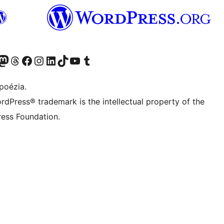
predtým Twitter)
 účet na platforme Bluesky
avštívte náš účet na Mastodone
Navštívte náš účet na platforme Threads
Navštívte našu stránku na Facebooku
Navštívte náš účet Instagram
Navštívte náš účet LinkedIn
Navštívte náš účet na platforme TikTok
Navštívte náš kanál YouTube
Navštívte náš účet na platforme Tumblr
poézia.
rdPress® trademark is the intellectual property of the
ess Foundation.