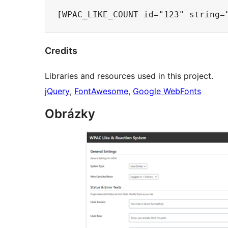
Credits
Libraries and resources used in this project.
jQuery
,
FontAwesome
,
Google WebFonts
Obrázky