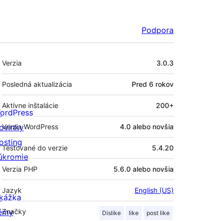
Podpora
Meta
Verzia
3.0.3
Posledná aktualizácia
Pred
6 rokov
Aktívne inštalácie
200+
ordPress
ovinky
Verzia WordPress
4.0 alebo novšia
osting
Testované do verzie
5.4.20
úkromie
Verzia PHP
5.6.0 alebo novšia
Jazyk
English (US)
kážka
émy
Značky
Dislike
like
post like