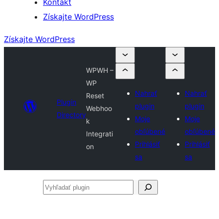
Kontakt
Získajte WordPress
Získajte WordPress
WPWH –
WP
Nahrať
Nahrať
Reset
Plugin
plugin
plugin
Webhoo
Directory
Moje
Moje
k
obľúbené
obľúbené
Integrati
Prihlásiť
Prihlásiť
on
sa
sa
Vyhľadať
plugin