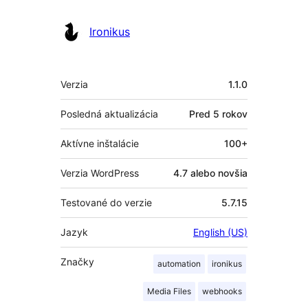
Ironikus
Meta
Verzia
1.1.0
Posledná aktualizácia
Pred
5 rokov
Aktívne inštalácie
100+
Verzia WordPress
4.7 alebo novšia
Testované do verzie
5.7.15
Jazyk
English (US)
Značky
automation
ironikus
Media Files
webhooks