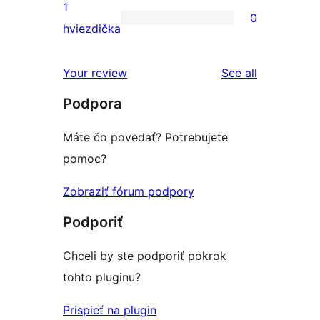
3-
recenzií
1
0
hviezdičkovým
s
0
hviezdička
hodnotením
2-
recenzií
hviezdičkovým
s
reviews
Your review
See all
hodnotením
1-
Podpora
hviezdičkovým
hodnotením
Máte čo povedať? Potrebujete
pomoc?
Zobraziť fórum podpory
Podporiť
Chceli by ste podporiť pokrok
tohto pluginu?
Prispieť na plugin