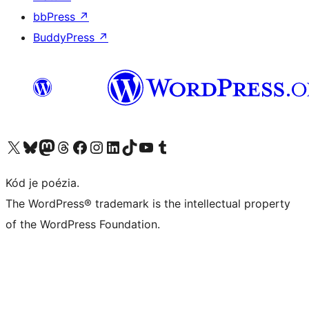
bbPress
↗
BuddyPress
↗
Navštívte náš účet na X (predtým Twitter)
Navštívte náš účet na platforme Bluesky
Navštívte náš účet na Mastodone
Navštívte náš účet na platforme Threads
Navštívte našu stránku na Facebooku
Navštívte náš účet Instagram
Navštívte náš účet LinkedIn
Navštívte náš účet na platforme TikTok
Navštívte náš kanál YouTube
Navštívte náš účet na platforme Tumblr
Kód je poézia.
The WordPress® trademark is the intellectual property
of the WordPress Foundation.