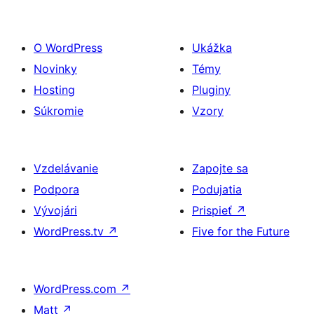
O WordPress
Ukážka
Novinky
Témy
Hosting
Pluginy
Súkromie
Vzory
Vzdelávanie
Zapojte sa
Podpora
Podujatia
Vývojári
Prispieť
↗
WordPress.tv
↗
Five for the Future
WordPress.com
↗
Matt
↗