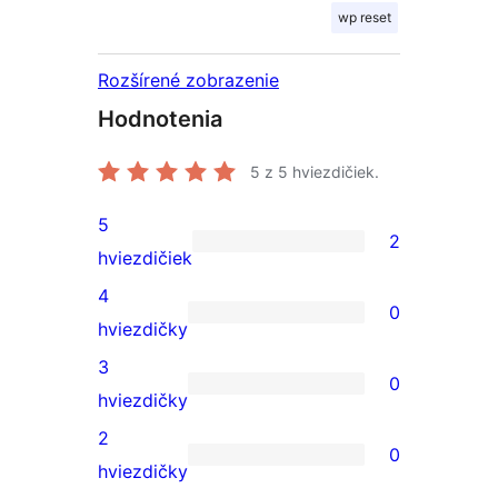
wp reset
Rozšírené zobrazenie
Hodnotenia
5
z 5 hviezdičiek.
5
2
2
hviezdičiek
recenzie
4
0
s
0
hviezdičky
5-
recenzií
3
0
hviezdičkovým
s
0
hviezdičky
hodnotením
4-
recenzií
2
0
hviezdičkovým
s
0
hviezdičky
hodnotením