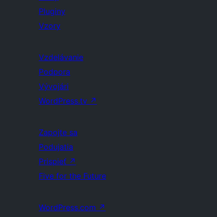
Pluginy
Vzory
Vzdelávanie
Podpora
Vývojári
WordPress.tv
↗
Zapojte sa
Podujatia
Prispieť
↗
Five for the Future
WordPress.com
↗