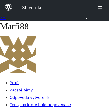
Preskočiť
Slovensko
na
obsah
Fóra
Marfi88
Preskočiť
na
obsah
Profil
Začaté témy
Odpovede vytvorené
Témy, na ktoré bolo odpovedané